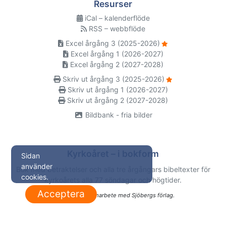
Resurser
iCal – kalenderflöde
RSS – webbflöde
Excel årgång 3 (2025-2026)
Excel årgång 1 (2026-2027)
Excel årgång 2 (2027-2028)
Skriv ut årgång 3 (2025-2026)
Skriv ut årgång 1 (2026-2027)
Skriv ut årgång 2 (2027-2028)
Bildbank - fria bilder
Kyrkoåret – i bokform
Sidan
använder
Bok med betraktelser och alla tre årgångars bibeltexter för
cookies.
kyrkoårets alla 77 söndagar och högtider.
Acceptera
Utgiven i samarbete med Sjöbergs förlag.