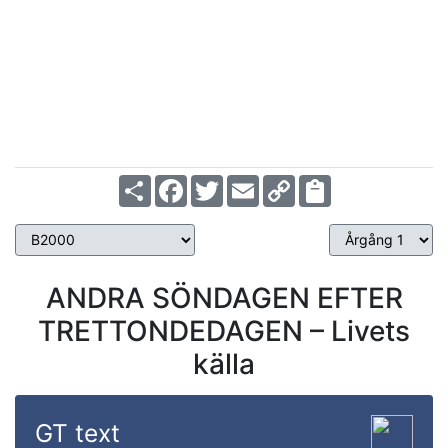
Ps 86:5-11
Årgång 2
Share
Facebook
Twitter
Email
Copy
Link
ANDRA SÖNDAGEN EFTER
TRETTONDEDAGEN – Livets
källa
GT text