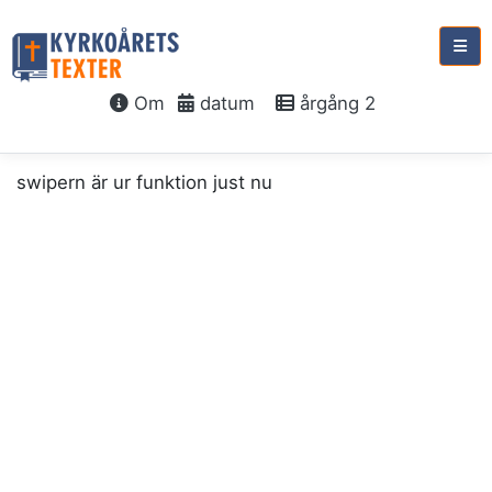
Om
datum
årgång 2
swipern är ur funktion just nu
söndag 2 januari, 2028
Söndagen
e. nyår
Guds hus
Jes 55:5-7
Rom 12:1-2
Mark 11:15-19