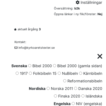
Inställningar
Översättning:
b2k
Öppna länkar i ny flik/fönster:
Nej
aktuell årgång
3
Kontakt:
info@kyrkoaretstexter.se
Svenska
Bibel 2000
Bibel 2000 (gamla sidan)
1917
Folkbibeln 15
NuBibeln
Kärnbibeln
Reformationsbibeln
Nordiska
Norska 2011
Danska 2020
Finska 2020
Isländska
Engelska
NIV (engelska)