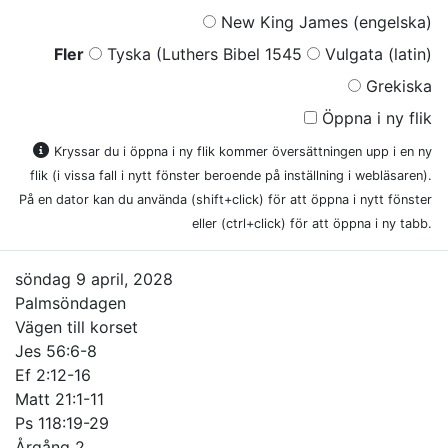
New King James (engelska)
Fler
Tyska (Luthers Bibel 1545
Vulgata (latin)
Grekiska
Öppna i ny flik
Kryssar du i öppna i ny flik kommer översättningen upp i en ny
flik (i vissa fall i nytt fönster beroende på inställning i webläsaren).
På en dator kan du använda (shift+click) för att öppna i nytt fönster
eller (ctrl+click) för att öppna i ny tabb.
söndag 9 april, 2028
Palmsöndagen
Vägen till korset
Jes 56:6-8
Ef 2:12-16
Matt 21:1-11
Ps 118:19-29
Årgång 2