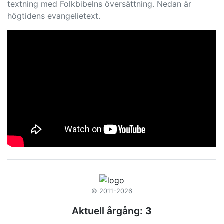
textning med Folkbibelns översättning. Nedan är
högtidens evangelietext.
© 2011-2026
Aktuell årgång:
3