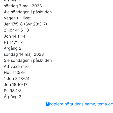
söndag 7 maj, 2028
4:e söndagen i påsktiden
Vägen till livet
Jer 17:5-8 (Syr 28:3-7)
2 Kor 4:16-18
Joh 14:1-14
Ps 147:1-7
Årgång 2
söndag 14 maj, 2028
5:e söndagen i påsktiden
Att växa i tro
Hos 14:5-9
1 Joh 3:18-24
Joh 15:10-17
Ps 98:1-8
Årgång 2
Share
Facebook
Twitter
Email
Copy
kopiera högtidens namn, tema och
Link