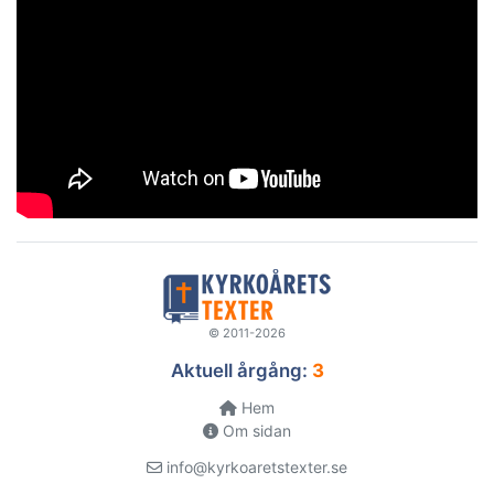
© 2011-2026
Aktuell årgång:
3
Hem
Om sidan
info@kyrkoaretstexter.se