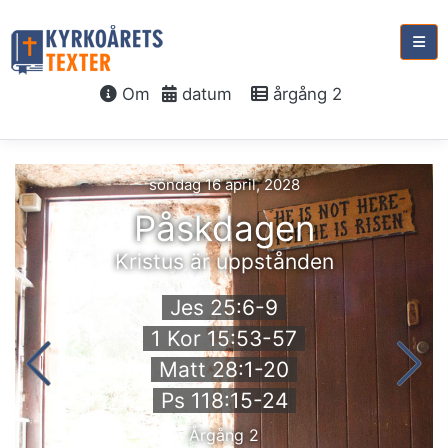
Om
datum
årgång 2
söndag 16 april, 2028
Påskdagen
Kristus är uppstånden
Jes 25:6-9
1 Kor 15:53-57
Matt 28:1-20
Ps 118:15-24
Årgång 2