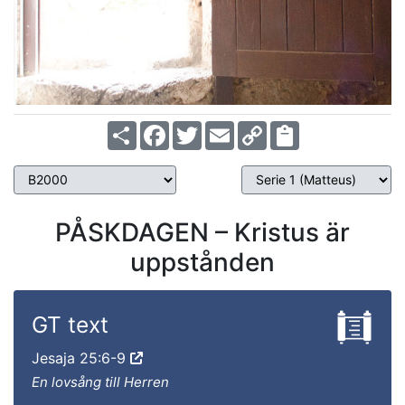
Share
Facebook
Twitter
Email
Copy
Link
PÅSKDAGEN – Kristus är
uppstånden
GT text
Jesaja 25:6-9
En lovsång till Herren