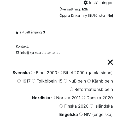
Inställningar
Översättning:
b2k
Öppna länkar i ny flik/fönster:
Nej
aktuell årgång
3
Kontakt:
info@kyrkoaretstexter.se
Svenska
Bibel 2000
Bibel 2000 (gamla sidan)
1917
Folkbibeln 15
NuBibeln
Kärnbibeln
Reformationsbibeln
Nordiska
Norska 2011
Danska 2020
Finska 2020
Isländska
Engelska
NIV (engelska)