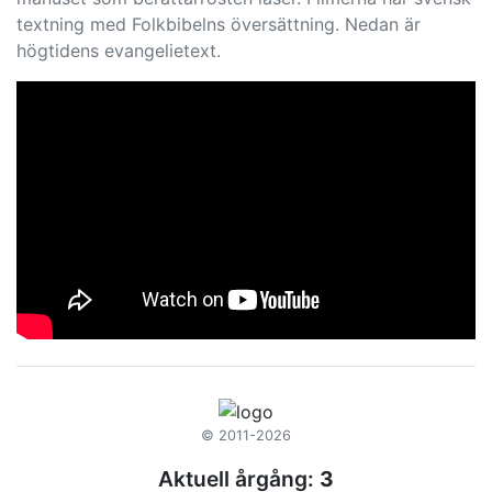
textning med Folkbibelns översättning. Nedan är
högtidens evangelietext.
© 2011-2026
Aktuell årgång:
3