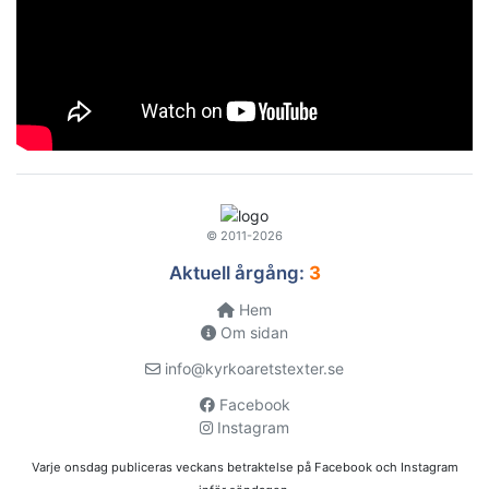
© 2011-2026
Aktuell årgång:
3
Hem
Om sidan
info@kyrkoaretstexter.se
Facebook
Instagram
Varje onsdag publiceras veckans betraktelse på Facebook och Instagram