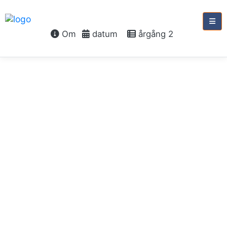
Om
datum
årgång 2