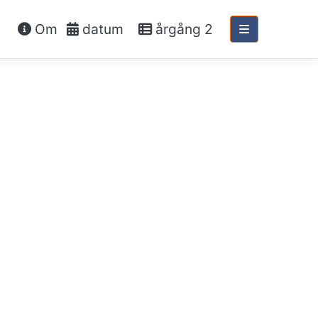
Om
datum
årgång 2