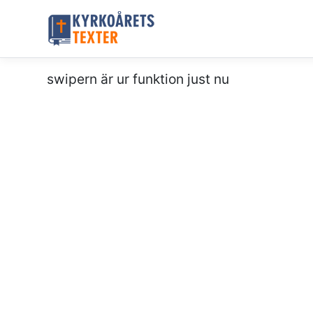
swipern är ur funktion just nu
söndag 13 augusti, 2028
9:e söndagen 
trefaldighet
Goda förvaltare
Ords 3:27-32
Ef 4:20-28
Luk 12:42-48
Ps 8