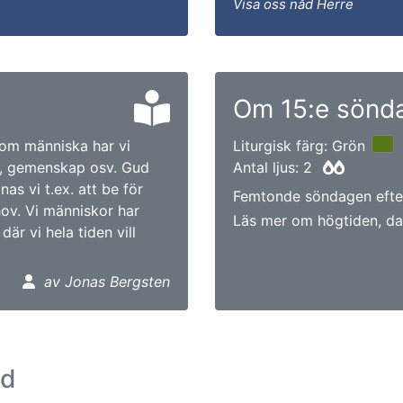
Visa oss nåd Herre
Om 15:e sönda
Som människa har vi
Liturgisk färg: Grön
, gemenskap osv. Gud
Antal ljus: 2
s vi t.ex. att be för
Femtonde söndagen efter 
hov. Vi människor har
Läs mer om högtiden, da
är vi hela tiden vill
av Jonas Bergsten
ad