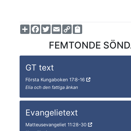
Share
Facebook
Twitter
Email
Copy
Link
FEMTONDE SÖNDAG
GT text
Första Kungaboken 17:8-16
Elia och den fattiga änkan
Evangelietext
Matteusevangeliet 11:28-30