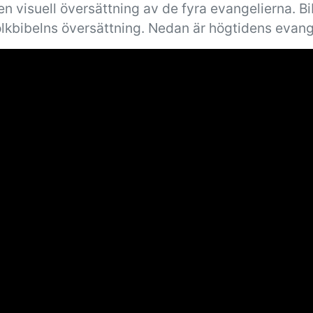
n visuell översättning av de fyra evangelierna. B
olkbibelns översättning. Nedan är högtidens evang