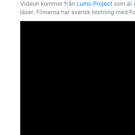
Videon kommer från
Lumo Project
som är e
läser. Filmerna har svensk textning med F