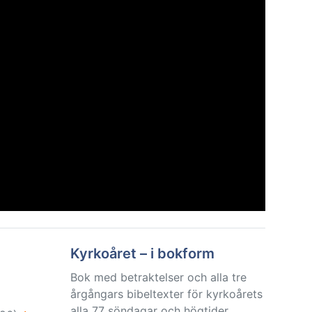
Kyrkoåret – i bokform
Bok med betraktelser och alla tre
årgångars bibeltexter för kyrkoårets
alla 77 söndagar och högtider.