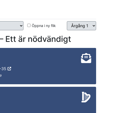
Öppna i ny flik
tt är nödvändigt
2-35
e