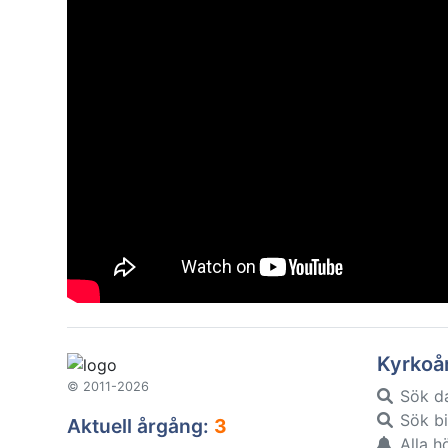
Kyrkoå
© 2011-2026
Sök d
Sök bi
Aktuell årgång:
3
Alla h