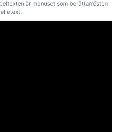
ibeltexten är manuset som berättarrösten
elietext.