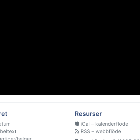
ret
Resurser
atum
iCal – kalenderflöde
beltext
RSS – webbflöde
ögtider/helger