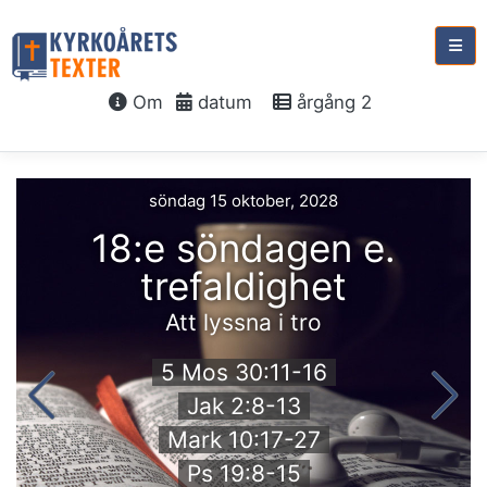
Om
datum
årgång 2
söndag 15 oktober, 2028
18:e söndagen e.
trefaldighet
Att lyssna i tro
5 Mos 30:11-16
Jak 2:8-13
Mark 10:17-27
Ps 19:8-15