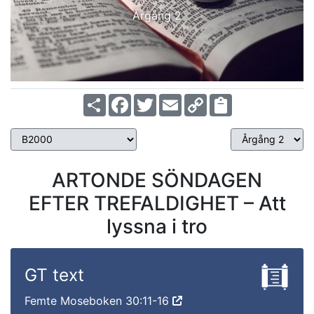
Årgång 2
Share
Facebook
Twitter
Email
Copy
Link
ARTONDE SÖNDAGEN
EFTER TREFALDIGHET – Att
lyssna i tro
GT text
Femte Moseboken 30:11-16