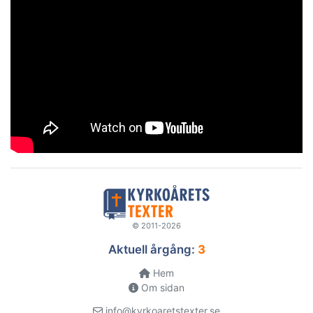
© 2011-2026
Aktuell årgång:
3
Hem
Om sidan
info@kyrkoaretstexter.se