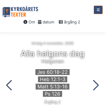
Om
datum
årgång 2
lördag 4 november, 2028
Alla helgons dag
Helgonen
Jes 60:18-22
Heb 12:1-3
Matt 5:13-16
Ps 126
Årgång 2