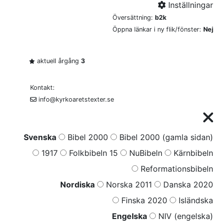
Inställningar
Översättning:
b2k
Öppna länkar i ny flik/fönster:
Nej
aktuell årgång
3
Kontakt:
info@kyrkoaretstexter.se
Svenska
Bibel 2000
Bibel 2000 (gamla sidan)
1917
Folkbibeln 15
NuBibeln
Kärnbibeln
Reformationsbibeln
Nordiska
Norska 2011
Danska 2020
Finska 2020
Isländska
Engelska
NIV (engelska)