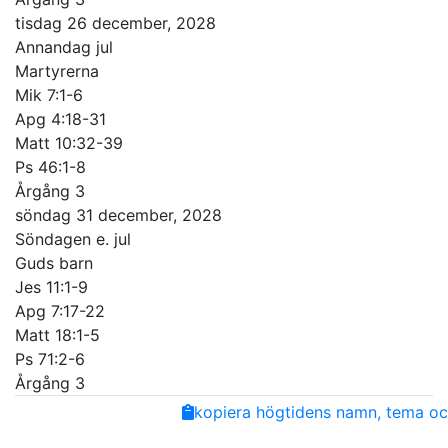
tisdag 26 december, 2028
Annandag jul
Martyrerna
Mik 7:1-6
Apg 4:18-31
Matt 10:32-39
Ps 46:1-8
Årgång 3
söndag 31 december, 2028
Söndagen e. jul
Guds barn
Jes 11:1-9
Apg 7:17-22
Matt 18:1-5
Ps 71:2-6
Årgång 3
Share
Facebook
Twitter
Email
Copy
kopiera högtidens namn, tema och
Link