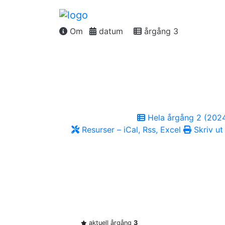
Om
datum
årgång 3
Hela årgång 2 (202
Resurser – iCal, Rss, Excel
Skriv ut
aktuell årgång
3