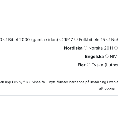
0
Bibel 2000 (gamla sidan)
1917
Folkbibeln 15
NuB
Nordiska
Norska 2011
Engelska
NIV 
Fler
Tyska (Luther
n upp i en ny flik (i vissa fall i nytt fönster beroende på inställning i web
att öppna i 