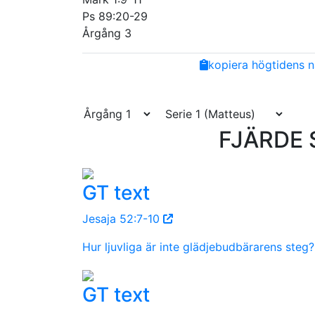
Ps 89:20-29
Årgång 3
Share
Facebook
Twitter
Email
Copy
kopiera högtidens n
Link
FJÄRDE 
GT text
Jesaja 52:7-10
Hur ljuvliga är inte glädjebudbärarens steg?
GT text