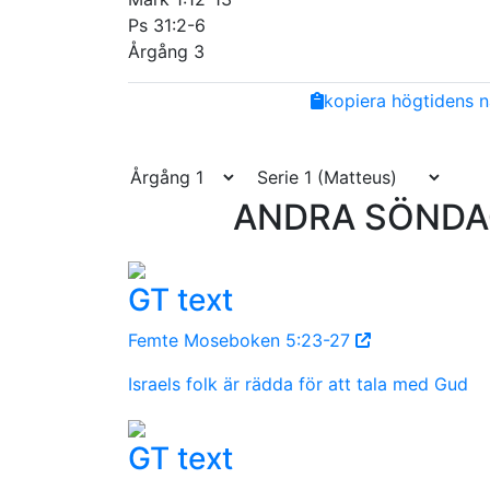
Ps 31:2-6
Årgång 3
Share
Facebook
Twitter
Email
Copy
kopiera högtidens n
Link
ANDRA SÖNDAG
GT text
Femte Moseboken 5:23-27
Israels folk är rädda för att tala med Gud
GT text