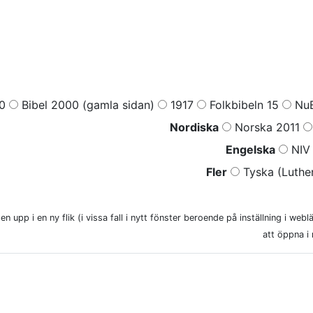
0
Bibel 2000 (gamla sidan)
1917
Folkbibeln 15
NuB
Nordiska
Norska 2011
Engelska
NIV 
Fler
Tyska (Luther
n upp i en ny flik (i vissa fall i nytt fönster beroende på inställning i web
att öppna i 