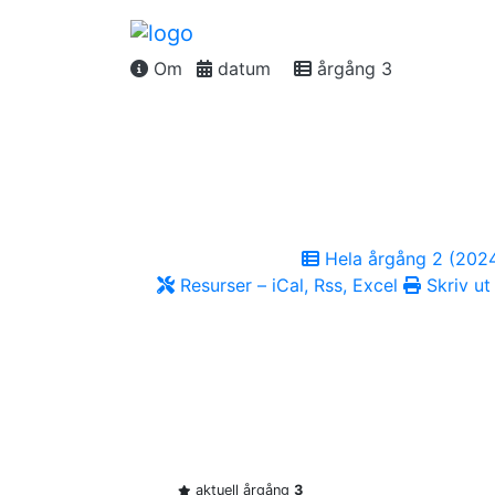
Om
datum
årgång 3
Hela årgång 2 (202
Resurser – iCal, Rss, Excel
Skriv ut
aktuell årgång
3