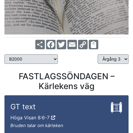
Share
Facebook
Twitter
Email
Copy
Link
FASTLAGSSÖNDAGEN –
Kärlekens väg
GT text
Höga Visan 8:6-7
Bruden talar om kärleken