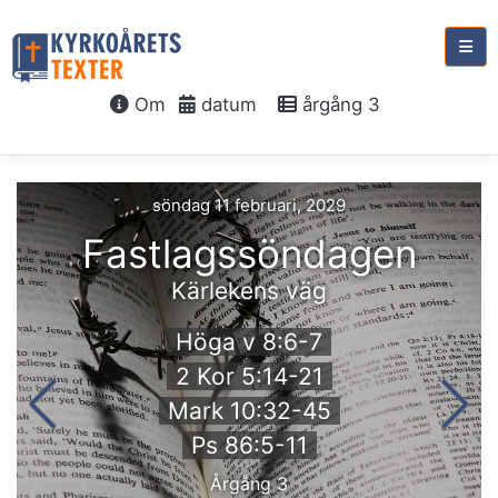
Om
datum
årgång 3
söndag 11 februari, 2029
Fastlagssöndagen
Kärlekens väg
Höga v 8:6-7
2 Kor 5:14-21
Mark 10:32-45
Ps 86:5-11
Årgång 3