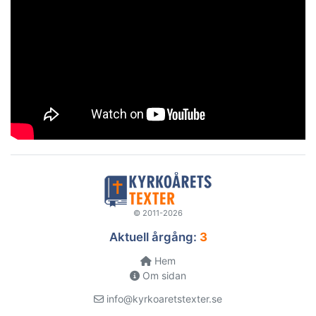
© 2011-2026
Aktuell årgång:
3
Hem
Om sidan
info@kyrkoaretstexter.se