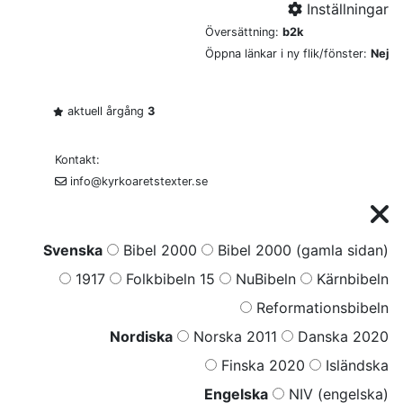
Inställningar
Översättning:
b2k
Öppna länkar i ny flik/fönster:
Nej
aktuell årgång
3
Kontakt:
info@kyrkoaretstexter.se
Svenska
Bibel 2000
Bibel 2000 (gamla sidan)
1917
Folkbibeln 15
NuBibeln
Kärnbibeln
Reformationsbibeln
Nordiska
Norska 2011
Danska 2020
Finska 2020
Isländska
Engelska
NIV (engelska)