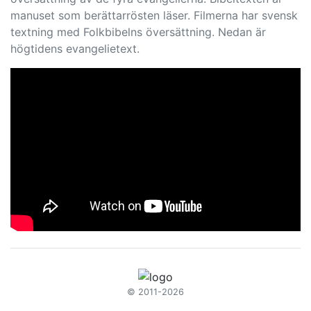
manuset som berättarrösten läser. Filmerna har svensk
textning med Folkbibelns översättning. Nedan är
högtidens evangelietext.
© 2011-2026