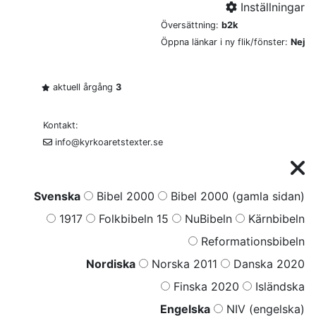
Inställningar
Översättning:
b2k
Öppna länkar i ny flik/fönster:
Nej
aktuell årgång
3
Kontakt:
info@kyrkoaretstexter.se
Svenska
Bibel 2000
Bibel 2000 (gamla sidan)
1917
Folkbibeln 15
NuBibeln
Kärnbibeln
Reformationsbibeln
Nordiska
Norska 2011
Danska 2020
Finska 2020
Isländska
Engelska
NIV (engelska)