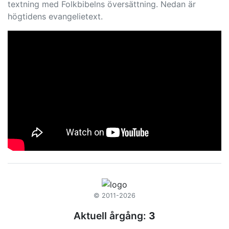
textning med Folkbibelns översättning. Nedan är
högtidens evangelietext.
© 2011-2026
Aktuell årgång:
3