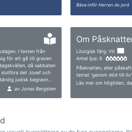
Bäva inför Herren du jord
Om Påsknatte
dagen. I texten från
Liturgisk färg: Vit
g för att gå till graven
Antal ljus: 6
dagskvällen, då sabbaten
Påsknatten, eller påskaf
 slutföra det Josef och
temat 'genom död till liv'
ändig judisk begravn...
Läs mer om högtiden, da
av Jonas Bergsten
ad