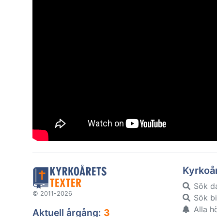
Kyrkoå
Sök d
© 2011-2026
Sök bi
Alla h
Aktuell årgång:
3