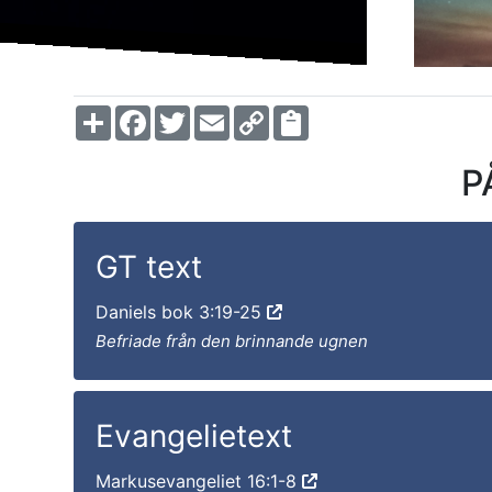
Share
Facebook
Twitter
Email
Copy
Link
P
GT text
Daniels bok 3:19-25
Befriade från den brinnande ugnen
Evangelietext
Markusevangeliet 16:1-8