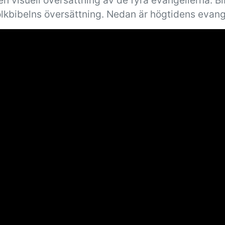
n visuell översättning av de fyra evangelierna. B
olkbibelns översättning. Nedan är högtidens evang