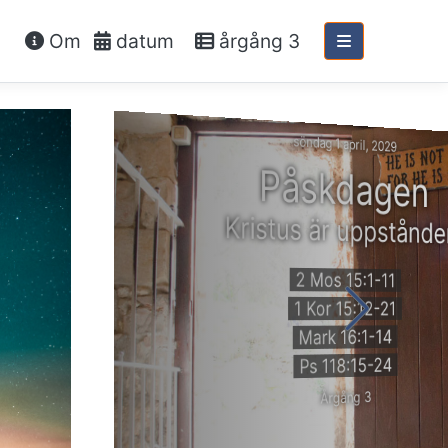
Om
datum
årgång 3
söndag 1 april, 2029
Påskdagen
Kristus är uppstånde
2 Mos 15:1-11
1 Kor 15:12-21
Mark 16:1-14
Ps 118:15-24
Årgång 3