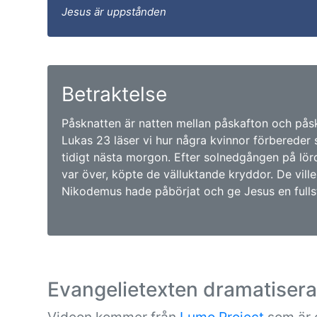
Jesus är uppstånden
Betraktelse
Påsknatten är natten mellan påskafton och påsk
Lukas 23 läser vi hur några kvinnor förbereder si
tidigt nästa morgon. Efter solnedgången på lör
var över, köpte de välluktande kryddor. De ville
Nikodemus hade påbörjat och ge Jesus en fullst
Evangelietexten dramatiser