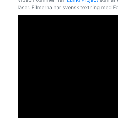
Videon kommer från
Lumo Project
som är e
läser. Filmerna har svensk textning med F