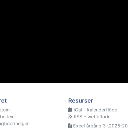
ret
Resurser
atum
iCal – kalenderflöde
beltext
RSS – webbflöde
ögtider/helger
Excel årgång 3 (2025-20