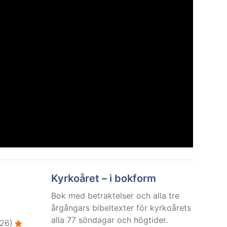
Kyrkoåret – i bokform
Bok med betraktelser och alla tre
årgångars bibeltexter för kyrkoårets
alla 77 söndagar och högtider.
26)