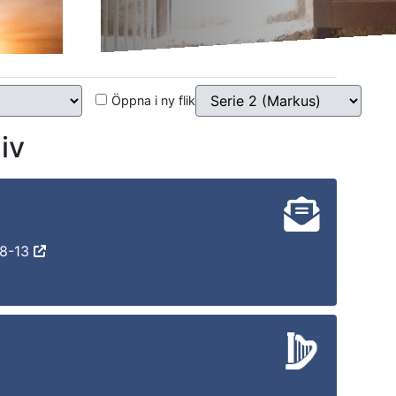
Öppna i ny flik
iv
:8-13