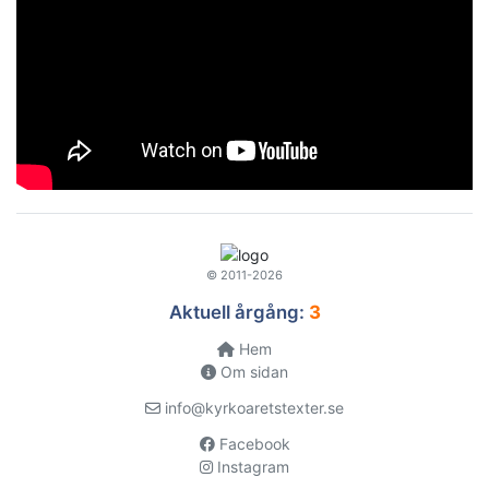
© 2011-2026
Aktuell årgång:
3
Hem
Om sidan
info@kyrkoaretstexter.se
Facebook
Instagram