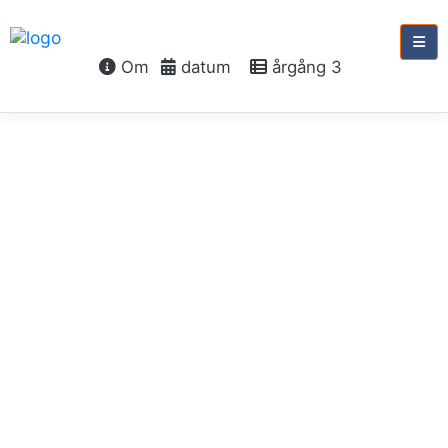
Om
datum
årgång 3
måndag 2 april, 2029
Annandag
påsk
Möte med den
uppståndne
Jer 31:9-13
1 Pet 1:18-23
Joh 20:19-23
Ps 16:6-11