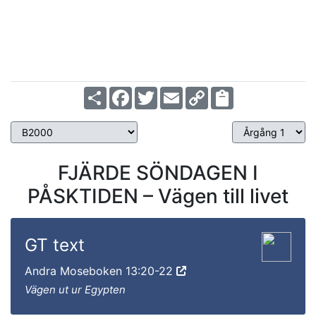
Ps 68:10-14,
20-21
Årgång 3
Share
Facebook
Twitter
Email
Copy
Link
FJÄRDE SÖNDAGEN I
PÅSKTIDEN – Vägen till livet
GT text
Andra Moseboken 13:20-22
Vägen ut ur Egypten