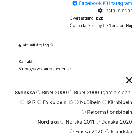
Facebook
Instagram
Inställningar
Översättning:
b2k
Öppna länkar i ny flik/fönster:
Nej
aktuell årgång
3
Kontakt:
info@kyrkoaretstexter.se
Svenska
Bibel 2000
Bibel 2000 (gamla sidan)
1917
Folkbibeln 15
NuBibeln
Kärnbibeln
Reformationsbibeln
Nordiska
Norska 2011
Danska 2020
Finska 2020
Isländska