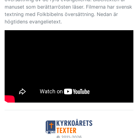
manuset som berättarrösten läser. Filmerna har svensk
textning med Folkbibelns översättning. Nedan är
högtidens evangelietext.
© 2011-2026