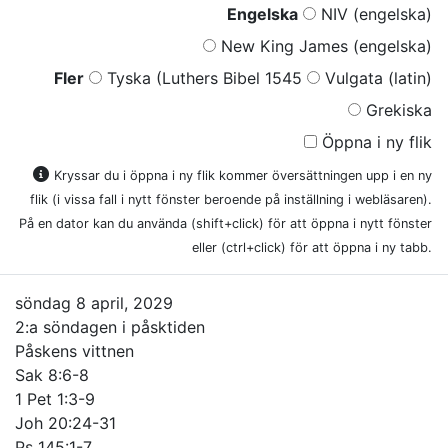
Engelska
NIV (engelska)
New King James (engelska)
Fler
Tyska (Luthers Bibel 1545
Vulgata (latin)
Grekiska
Öppna i ny flik
Kryssar du i öppna i ny flik kommer översättningen upp i en ny
flik (i vissa fall i nytt fönster beroende på inställning i webläsaren).
På en dator kan du använda (shift+click) för att öppna i nytt fönster
eller (ctrl+click) för att öppna i ny tabb.
söndag 8 april, 2029
2:a söndagen i påsktiden
Påskens vittnen
Sak 8:6-8
1 Pet 1:3-9
Joh 20:24-31
Ps 145:1-7