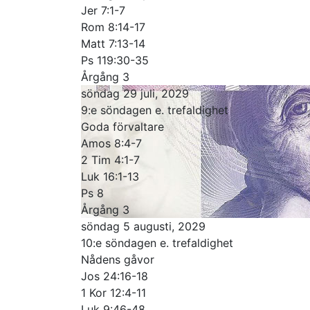
Jer 7:1-7
Rom 8:14-17
Matt 7:13-14
Ps 119:30-35
Årgång 3
söndag 29 juli, 2029
9:e söndagen e. trefaldighet
Goda förvaltare
Amos 8:4-7
2 Tim 4:1-7
Luk 16:1-13
Ps 8
Årgång 3
söndag 5 augusti, 2029
10:e söndagen e. trefaldighet
Nådens gåvor
Jos 24:16-18
1 Kor 12:4-11
Luk 9:46-48