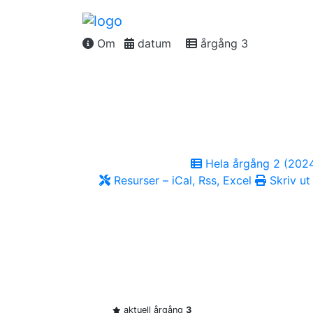
Om
datum
årgång 3
Hela årgång 2 (202
Resurser – iCal, Rss, Excel
Skriv ut
aktuell årgång
3