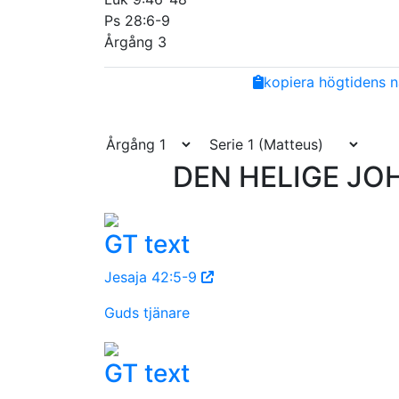
Ps 28:6-9
Årgång 3
Share
Facebook
Twitter
Email
Copy
kopiera högtidens n
Link
DEN HELIGE JOH
GT text
Jesaja 42:5-9
Guds tjänare
GT text