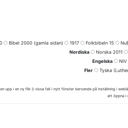
0
Bibel 2000 (gamla sidan)
1917
Folkbibeln 15
NuB
Nordiska
Norska 2011
Engelska
NIV 
Fler
Tyska (Luther
n upp i en ny flik (i vissa fall i nytt fönster beroende på inställning i web
att öppna i 