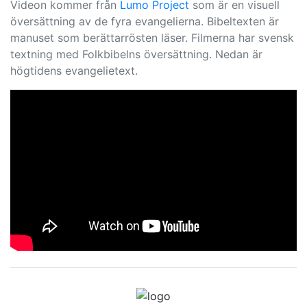
Videon kommer från
Lumo Project
som är en visuell
översättning av de fyra evangelierna. Bibeltexten är
manuset som berättarrösten läser. Filmerna har svensk
textning med Folkbibelns översättning. Nedan är
högtidens evangelietext.