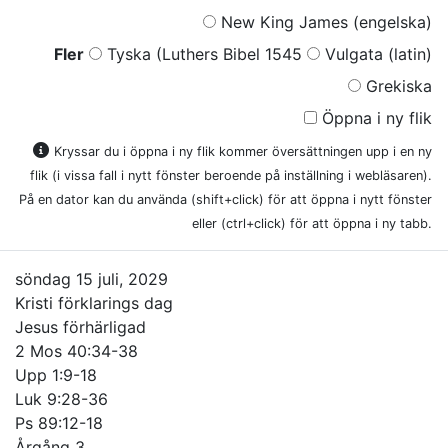
New King James (engelska)
Fler
Tyska (Luthers Bibel 1545
Vulgata (latin)
Grekiska
Öppna i ny flik
Kryssar du i öppna i ny flik kommer översättningen upp i en ny
flik (i vissa fall i nytt fönster beroende på inställning i webläsaren).
På en dator kan du använda (shift+click) för att öppna i nytt fönster
eller (ctrl+click) för att öppna i ny tabb.
söndag 15 juli, 2029
Kristi förklarings dag
Jesus förhärligad
2 Mos 40:34-38
Upp 1:9-18
Luk 9:28-36
Ps 89:12-18
Årgång 3