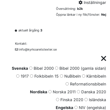
Inställningar
Översättning:
b2k
Öppna länkar i ny flik/fönster:
Nej
aktuell årgång
3
Kontakt:
info@kyrkoaretstexter.se
Svenska
Bibel 2000
Bibel 2000 (gamla sidan)
1917
Folkbibeln 15
NuBibeln
Kärnbibeln
Reformationsbibeln
Nordiska
Norska 2011
Danska 2020
Finska 2020
Isländska
Engelska
NIV (engelska)