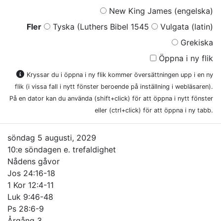
New King James (engelska)
Fler
Tyska (Luthers Bibel 1545
Vulgata (latin)
Grekiska
Öppna i ny flik
Kryssar du i öppna i ny flik kommer översättningen upp i en ny
flik (i vissa fall i nytt fönster beroende på inställning i webläsaren).
På en dator kan du använda (shift+click) för att öppna i nytt fönster
eller (ctrl+click) för att öppna i ny tabb.
söndag 5 augusti, 2029
10:e söndagen e. trefaldighet
Nådens gåvor
Jos 24:16-18
1 Kor 12:4-11
Luk 9:46-48
Ps 28:6-9
Årgång 3