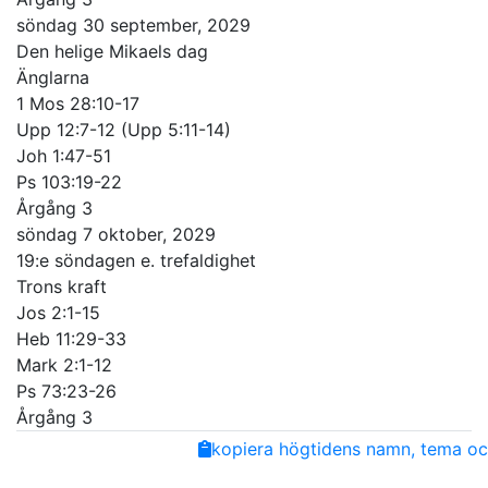
söndag 30 september, 2029
Den helige Mikaels dag
Änglarna
1 Mos 28:10-17
Upp 12:7-12 (Upp 5:11-14)
Joh 1:47-51
Ps 103:19-22
Årgång 3
söndag 7 oktober, 2029
19:e söndagen e. trefaldighet
Trons kraft
Jos 2:1-15
Heb 11:29-33
Mark 2:1-12
Ps 73:23-26
Årgång 3
Share
Facebook
Twitter
Email
Copy
kopiera högtidens namn, tema och
Link