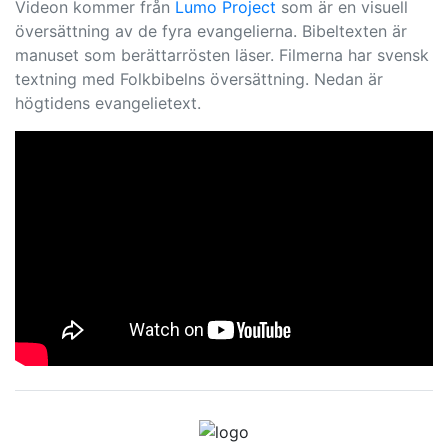
Videon kommer från
Lumo Project
som är en visuell
översättning av de fyra evangelierna. Bibeltexten är
manuset som berättarrösten läser. Filmerna har svensk
textning med Folkbibelns översättning. Nedan är
högtidens evangelietext.