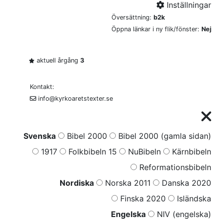
Inställningar
Översättning:
b2k
Öppna länkar i ny flik/fönster:
Nej
aktuell årgång
3
Kontakt:
info@kyrkoaretstexter.se
Svenska
Bibel 2000
Bibel 2000 (gamla sidan)
1917
Folkbibeln 15
NuBibeln
Kärnbibeln
Reformationsbibeln
Nordiska
Norska 2011
Danska 2020
Finska 2020
Isländska
Engelska
NIV (engelska)