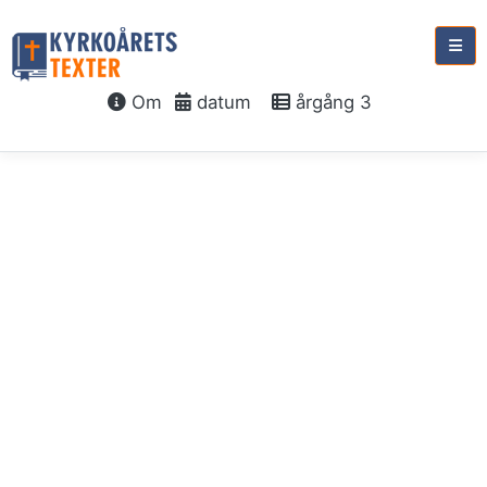
Om
datum
årgång 3
söndag 30 september,
2029
Den
helige
Mikaels
dag
Änglarna
1 Mos 28:10-