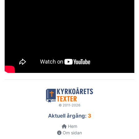
© 2011-2026
Aktuell årgång:
3
Hem
Om sidan