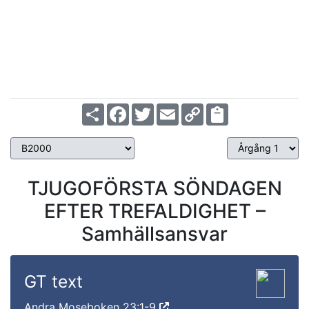
Årgång 3
Share
Facebook
Twitter
Email
Copy
Link
TJUGOFÖRSTA SÖNDAGEN
EFTER TREFALDIGHET –
Samhällsansvar
GT text
Andra Moseboken 23:1-9