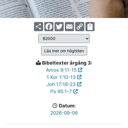
Share
Facebook
Twitter
Email
Copy
Link
Läs mer om högtiden
Bibeltexter årgång 3:
Amos 9:11-15
1 Kor 1:10-13
Joh 17:18-23
Ps 95:1-7
Datum:
2026-09-06