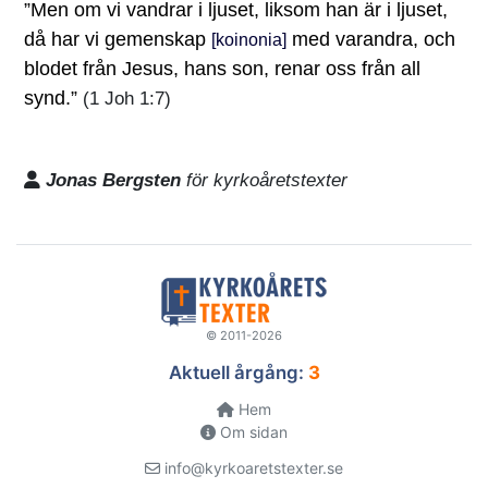
”Men om vi vandrar i ljuset, liksom han är i ljuset,
då har vi gemenskap
med varandra, och
[koinonia]
blodet från Jesus, hans son, renar oss från all
synd.”
(1 Joh 1:7)
Jonas Bergsten
för kyrkoåretstexter
© 2011-2026
Aktuell årgång:
3
Hem
Om sidan
info@kyrkoaretstexter.se