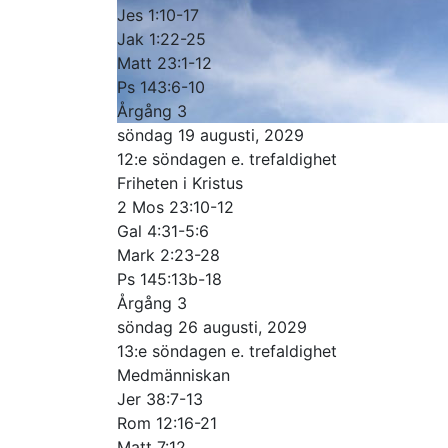
Jes 1:10-17
Jak 1:22-25
Matt 23:1-12
Ps 143:6-10
Årgång 3
söndag 19 augusti, 2029
12:e söndagen e. trefaldighet
Friheten i Kristus
2 Mos 23:10-12
Gal 4:31-5:6
Mark 2:23-28
Ps 145:13b-18
Årgång 3
söndag 26 augusti, 2029
13:e söndagen e. trefaldighet
Medmänniskan
Jer 38:7-13
Rom 12:16-21
Matt 7:12