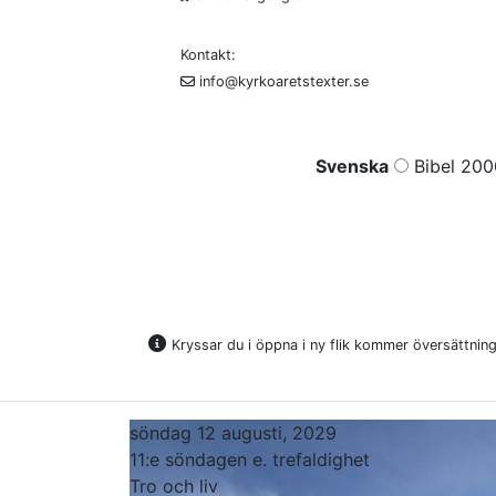
Kontakt:
info@kyrkoaretstexter.se
Svenska
Bibel 200
Kryssar du i öppna i ny flik kommer översättninge
söndag 12 augusti, 2029
11:e söndagen e. trefaldighet
Tro och liv