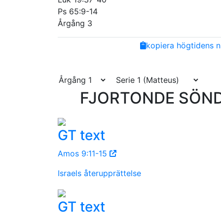
Ps 65:9-14
Årgång 3
Share
Facebook
Twitter
Email
Copy
kopiera högtidens n
Link
FJORTONDE SÖNDA
GT text
Amos 9:11-15
Israels återupprättelse
GT text