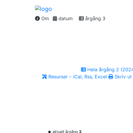
Om
datum
årgång 3
Hela årgång 2 (202
Resurser – iCal, Rss, Excel
Skriv ut
aktuell årgång
3