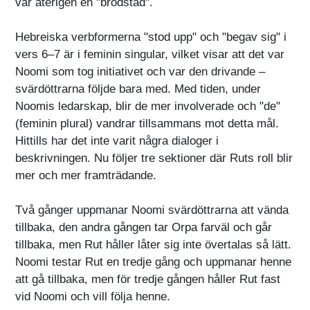
var återigen en "brödstad".
Hebreiska verbformerna "stod upp" och "begav sig" i
vers 6–7 är i feminin singular, vilket visar att det var
Noomi som tog initiativet och var den drivande –
svärdöttrarna följde bara med. Med tiden, under
Noomis ledarskap, blir de mer involverade och "de"
(feminin plural) vandrar tillsammans mot detta mål.
Hittills har det inte varit några dialoger i
beskrivningen. Nu följer tre sektioner där Ruts roll blir
mer och mer framträdande.
Två gånger uppmanar Noomi svärdöttrarna att vända
tillbaka, den andra gången tar Orpa farväl och går
tillbaka, men Rut håller låter sig inte övertalas så lätt.
Noomi testar Rut en tredje gång och uppmanar henne
att gå tillbaka, men för tredje gången håller Rut fast
vid Noomi och vill följa henne.