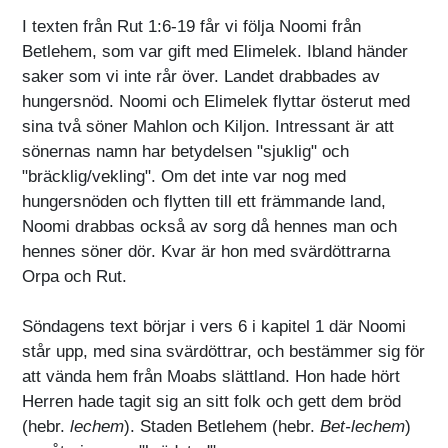
I texten från Rut 1:6-19 får vi följa Noomi från
Betlehem, som var gift med Elimelek. Ibland händer
saker som vi inte rår över. Landet drabbades av
hungersnöd. Noomi och Elimelek flyttar österut med
sina två söner Mahlon och Kiljon. Intressant är att
sönernas namn har betydelsen "sjuklig" och
"bräcklig/vekling". Om det inte var nog med
hungersnöden och flytten till ett främmande land,
Noomi drabbas också av sorg då hennes man och
hennes söner dör. Kvar är hon med svärdöttrarna
Orpa och Rut.
Söndagens text börjar i vers 6 i kapitel 1 där Noomi
står upp, med sina svärdöttrar, och bestämmer sig för
att vända hem från Moabs slättland. Hon hade hört
Herren hade tagit sig an sitt folk och gett dem bröd
(hebr.
lechem
). Staden Betlehem (hebr.
Bet-lechem
)