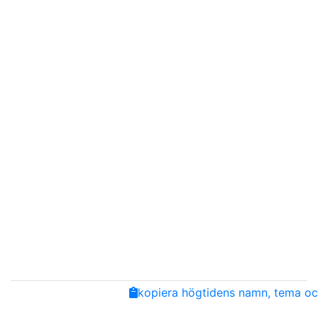
Share
Facebook
Twitter
Email
Copy
kopiera högtidens namn, tema och
Link