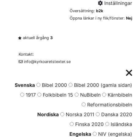
Inställningar
Översättning:
b2k
Öppna länkar i ny flik/fönster:
Nej
aktuell årgång
3
Kontakt:
info@kyrkoaretstexter.se
Svenska
Bibel 2000
Bibel 2000 (gamla sidan)
1917
Folkbibeln 15
NuBibeln
Kärnbibeln
Reformationsbibeln
Nordiska
Norska 2011
Danska 2020
Finska 2020
Isländska
Engelska
NIV (engelska)