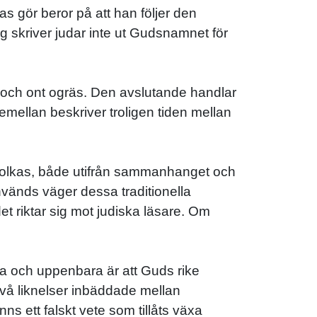
 gör beror på att han följer den
 skriver judar inte ut Gudsnamnet för
e och ont ogräs. Den avslutande handlar
emellan beskriver troligen tiden mellan
e tolkas, både utifrån sammanhanget och
nvänds väger dessa traditionella
det riktar sig mot judiska läsare. Om
sta och uppenbara är att Guds rike
vå liknelser inbäddade mellan
ns ett falskt vete som tillåts växa