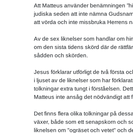
Att Matteus använder benämningen ”him
judiska seden att inte nämna Gudsnamn
att vörda och inte missbruka Herrens 
Av de sex liknelser som handlar om him
om den sista tidens skörd där de rättfä
sådden och skörden.
Jesus förklarar utförligt de två först
i ljuset av de liknelser som har förkla
tolkningar extra tungt i förståelsen. De
Matteus inte ansåg det nödvändigt att 
Det finns flera olika tolkningar på des
växer, både som ett senapskorn och so
liknelsen om "ogräset och vetet" och des