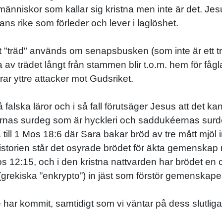
 människor som kallar sig kristna men inte är det. Jesu
ans rike som förleder och lever i laglöshet.
det "träd" används om senapsbusken (som inte är ett t
na av trädet långt från stammen blir t.o.m. hem för fåg
ar yttre attacker mot Gudsriket.
alska läror och i så fall förutsäger Jesus att det kan
éernas surdeg som är hyckleri och saddukéernas surd
a till 1 Mos 18:6 där Sara bakar bröd av tre mått mjö
storien står det osyrade brödet för äkta gemenskap
os 12:15, och i den kristna nattvarden har brödet en 
(grekiska ”enkrypto”) in jäst som förstör gemenskapen
de har kommit, samtidigt som vi väntar på dess slutlig