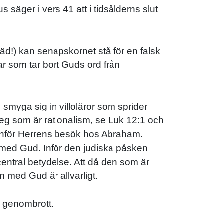
s säger i vers 41 att i tidsålderns slut
räd!) kan senapskornet stå för en falsk
lar som tar bort Guds ord från
 smyga sig in villoläror som sprider
eg som är rationalism, se Luk 12:1 och
l inför Herrens besök hos Abraham.
 med Gud. Inför den judiska påsken
central betydelse. Att då den som är
 med Gud är allvarligt.
a genombrott.