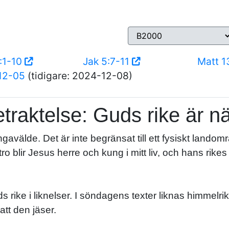
:1-10
Jak 5:7-11
Matt 1
12-05
(tidigare: 2024-12-08)
traktelse: Guds rike är n
gavälde. Det är inte begränsat till ett fysiskt landomr
o blir Jesus herre och kung i mitt liv, och hans rikes 
 rike i liknelser. I söndagens texter liknas himmelrik
 att den jäser.