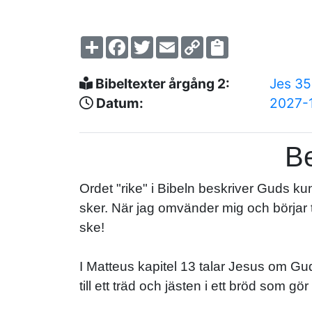
Share
Facebook
Twitter
Email
Copy
Link
Bibeltexter årgång 2:
Jes 35
Datum:
2027-
Be
Ordet "rike" i Bibeln beskriver Guds kun
sker. När jag omvänder mig och börjar tr
ske!
I Matteus kapitel 13 talar Jesus om Guds
till ett träd och jästen i ett bröd som gör