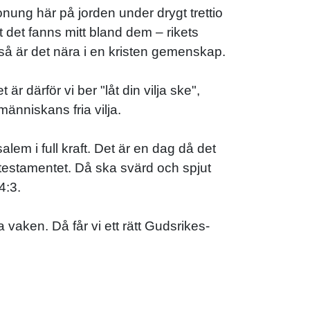
nung här på jorden under drygt trettio
t det fanns mitt bland dem – rikets
så är det nära i en kristen gemenskap.
är därför vi ber "låt din vilja ske",
änniskans fria vilja.
em i full kraft. Det är en dag då det
 testamentet. Då ska svärd och spjut
4:3.
a vaken. Då får vi ett rätt Gudsrikes-