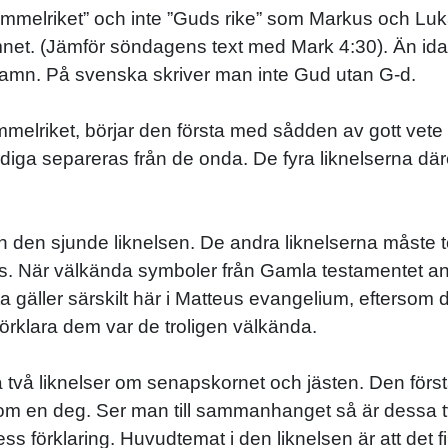
melriket” och inte ”Guds rike” som Markus och Lukas
et. (Jämför söndagens text med Mark 4:30). Än idag
namn. På svenska skriver man inte Gud utan G-d.
melriket, börjar den första med sådden av gott vet
rdiga separeras från de onda. De fyra liknelserna där
a och den sjunde liknelsen. De andra liknelserna måst
rats. När välkända symboler från Gamla testamentet a
tta gäller särskilt här i Matteus evangelium, eftersom 
förklara dem var de troligen välkända.
sa två liknelser om senapskornet och jästen. Den för
m en deg. Ser man till sammanhanget så är dessa t
s förklaring. Huvudtemat i den liknelsen är att det fin