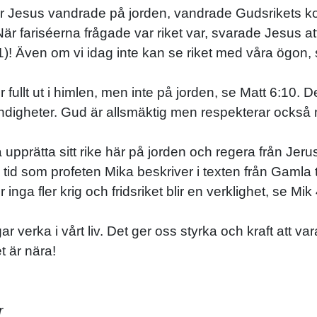
 När Jesus vandrade på jorden, vandrade Gudsrikets ko
När fariséerna frågade var riket var, svarade Jesus at
! Även om vi idag inte kan se riket med våra ögon, 
fullt ut i himlen, men inte på jorden, se Matt 6:10. Det 
ndigheter. Gud är allsmäktig men respekterar också m
rätta sitt rike här på jorden och regera från Jerusal
n tid som profeten Mika beskriver i texten från Gamla
inga fler krig och fridsriket blir en verklighet, se Mik 
r verka i vårt liv. Det ger oss styrka och kraft att var
et är nära!
r