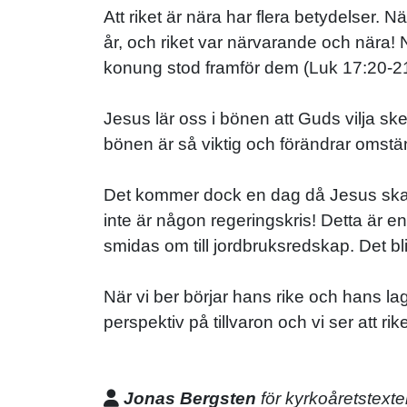
Att riket är nära har flera betydelser.
år, och riket var närvarande och nära! 
konung stod framför dem (Luk 17:20-21)
Jesus lär oss i bönen att Guds vilja sker 
bönen är så viktig och förändrar omstä
Det kommer dock en dag då Jesus ska upp
inte är någon regeringskris! Detta är e
smidas om till jordbruksredskap. Det blir 
När vi ber börjar hans rike och hans laga
perspektiv på tillvaron och vi ser att rik
Jonas Bergsten
för kyrkoåretstexte