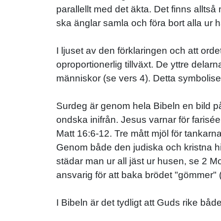
parallellt med det äkta. Det finns alltså
ska änglar samla och föra bort alla ur h
I ljuset av den förklaringen och att or
oproportionerlig tillväxt. De yttre delar
människor (se vers 4). Detta symboliser
Surdeg är genom hela Bibeln en bild på f
ondska inifrån. Jesus varnar för faris
Matt 16:6-12. Tre mått mjöl för tankarn
Genom både den judiska och kristna hi
städar man ur all jäst ur husen, se 2 M
ansvarig för att baka brödet "gömmer" 
I Bibeln är det tydligt att Guds rike bå