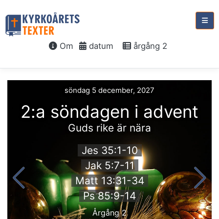
Om
datum
årgång 2
söndag 5 december, 2027
2:a söndagen i advent
Guds rike är nära
Jes 35:1-10
Jak 5:7-11
Matt 13:31-34
Ps 85:9-14
Årgång 2