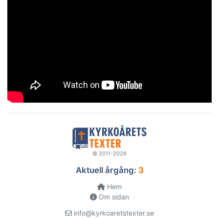
© 2011-2026
Aktuell årgång:
3
Hem
Om sidan
info@kyrkoaretstexter.se