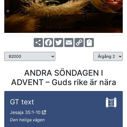
Share
Facebook
Twitter
Email
Copy
Link
ANDRA SÖNDAGEN I
ADVENT – Guds rike är nära
GT text
Jesaja 35:1-10
Den heliga vägen