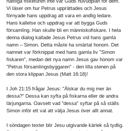
nattliga fisketuren inte var Guds huvudplan för dem.
Vi läser om hur Petrus upprättades och Jesus
förnyade hans uppdrag att vara en andlig ledare.
Hans kallelse och uppdrag var att bygga Guds
församling. Han skulle bli en människofiskare. I hela
denna dialog kallade Jesus Petrus vid hans gamla
namn – Simon. Detta måste ha smärtat honom. Det
namnet var förknippat med hans gamla liv ”Simon
fiskaren”, medan det nya namn Jesus gav honom var
”Petrus församlingsbyggaren” - den lilla stenen på
den stora klippan Jesus (Matt 16:18)!
I Joh 21:15 frågar Jesus: ”Älskar du mig mer än
dessa?” Dessa kan syfta på fiskarna eller de andra
lärjungarna. Oavsett vad "dessa" syftar på så ställs
Simon inför ett val att välja Jesus över allt annat.
I söndagen texter blir Jesu utgivande kärlek så tydlig.