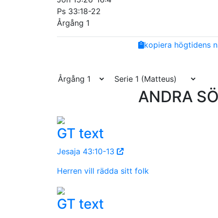
Ps 33:18-22
Årgång 1
Share
Facebook
Twitter
Email
Copy
kopiera högtidens n
Link
ANDRA SÖN
GT text
Jesaja 43:10-13
Herren vill rädda sitt folk
GT text