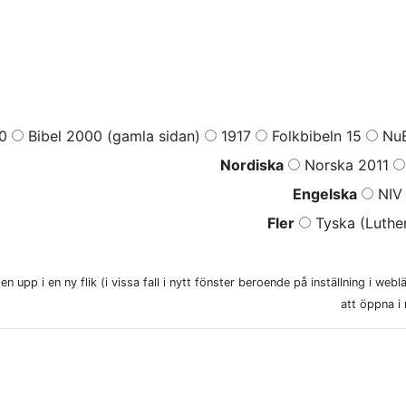
0
Bibel 2000 (gamla sidan)
1917
Folkbibeln 15
NuB
Nordiska
Norska 2011
Engelska
NIV 
Fler
Tyska (Luther
n upp i en ny flik (i vissa fall i nytt fönster beroende på inställning i web
att öppna i 