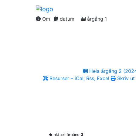
Om
datum
årgång 1
Hela årgång 2 (202
Resurser – iCal, Rss, Excel
Skriv ut
aktuell årgång
3