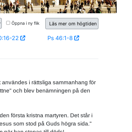
Öppna i ny flik
Läs mer om högtiden
0:16-22
Ps 46:1-8
t användes i rättsliga sammanhang för
vittne" och blev benämningen på den
den första kristna martyren. Det står i
 Jesus som stod på Guds högra sida."
 när han stenas till döds!