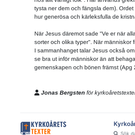
tysta ner dem och fängsla dem). Ordet f
hur generösa och kärleksfulla de krist
När Jesus däremot sade "Ve er när alla 
sorter och olika typer". När människor 
I sammanhanget talar Jesus också om fal
se bra ut inför människor än att behaga
gemenskapen och bönen främst (Apg 2
Jonas Bergsten
för kyrkoåretstexte
Kyrkoå
Sök d