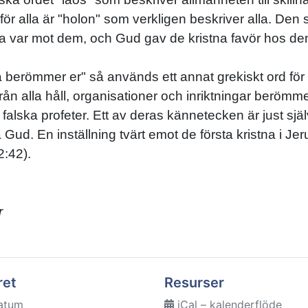
ör alla är "holon" som verkligen beskriver alla. Den s
na var mot dem, och Gud gav de kristna favör hos de
berömmer er" så används ett annat grekiskt ord för al
från alla håll, organisationer och inriktningar berömm
ska profeter. Ett av deras kännetecken är just självc
 Gud. En inställning tvärt emot de första kristna i J
:42).
r
ret
Resurser
atum
iCal – kalenderflöde