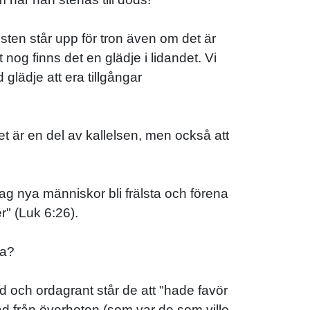
isten står upp för tron även om det är
 nog finns det en glädje i lidandet. Vi
glädje att era tillgångar
et är en del av kallelsen, men också att
ag nya människor bli frälsta och förena
r" (Luk 6:26).
la?
d och ordagrant står de att "hade favör
nad från överheten (som var de som ville