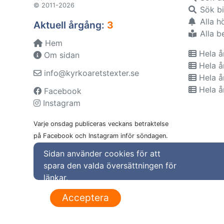
© 2011-2026
Sök bi
Alla h
Aktuell årgång:
3
Alla b
Hem
Hela å
Om sidan
Hela å
info@kyrkoaretstexter.se
Hela å
Hela å
Facebook
Instagram
Varje onsdag publiceras veckans betraktelse
på Facebook och Instagram inför söndagen.
Sidan använder cookies för att
spara den valda översättningen för
länkar.
Acceptera