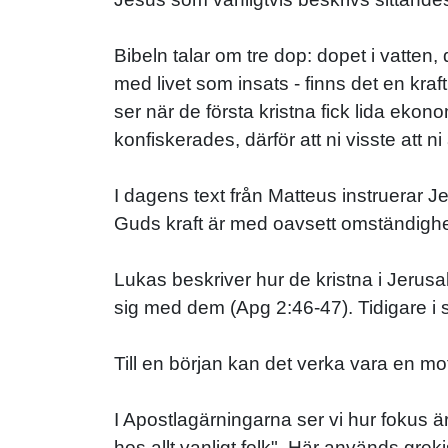
Bibeln talar om tre dop: dopet i vatten
med livet som insats - finns det en kraf
ser när de första kristna fick lida eko
konfiskerades, därför att ni visste att 
I dagens text från Matteus instruerar Je
Guds kraft är med oavsett omständighe
Lukas beskriver hur de kristna i Jerusa
sig med dem (Apg 2:46-47). Tidigare i s
Till en början kan det verka vara en mot
I Apostlagärningarna ser vi hur fokus 
hos allt vanligt folk". Här används grek