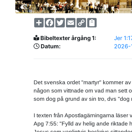
Share
Facebook
Twitter
Email
Copy
Link
Bibeltexter årgång 1:
Jer 1:
Datum:
2026-
Det svenska ordet "martyr" kommer av d
någon som vittnade om vad man sett oc
som dog på grund av sin tro, dvs "dog
I texten från Apostlagärningarna läser v
Apg 7:55: "Fylld av helig ande riktad
Jesus som vanligtvis beskrivs sittande