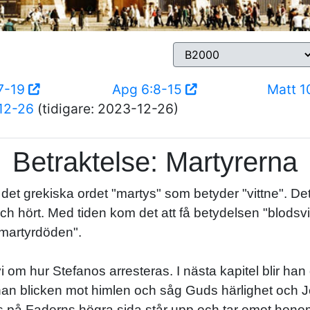
17-19
Apg 6:8-15
Matt 1
12-26
(tidigare: 2023-12-26)
Betraktelse: Martyrerna
et grekiska ordet "martys" som betyder "vittne". De
h hört. Med tiden kom det att få betydelsen "blods
 martyrdöden".
i om hur Stefanos arresteras. I nästa kapitel blir han 
e han blicken mot himlen och såg Guds härlighet och
s på Faderns högra sida står upp och tar emot honom