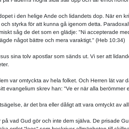
, dopet i den helige Ande och lidandets dop. När en kr
t och styrka för att kunna gå igenom detta. Paradoxalt
nomiskt såg de det som en glädje: "Ni accepterade med 
ni ägde något bättre och mera varaktigt." (Heb 10:34)
sus sina tolv apostlar som sänds ut. Vi ser att lidand
ter.
lem var omtyckta av hela folket. Och Herren lät var d
itt evangelium skrev han: "Ve er när alla berömmer e
sägelse, är det bra eller dåligt att vara omtyckt av al
är på vad Gud gör och inte dem själva. De prisade Gu
iska ordet "laos" som beskriver allmänheten till skill