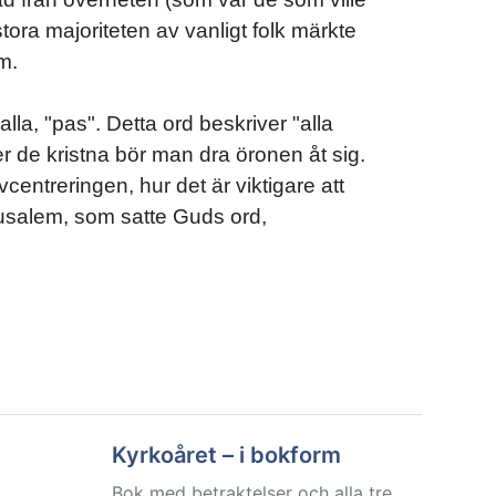
tora majoriteten av vanligt folk märkte
m.
la, "pas". Detta ord beskriver "alla
er de kristna bör man dra öronen åt sig.
entreringen, hur det är viktigare att
erusalem, som satte Guds ord,
Kyrkoåret – i bokform
Bok med betraktelser och alla tre