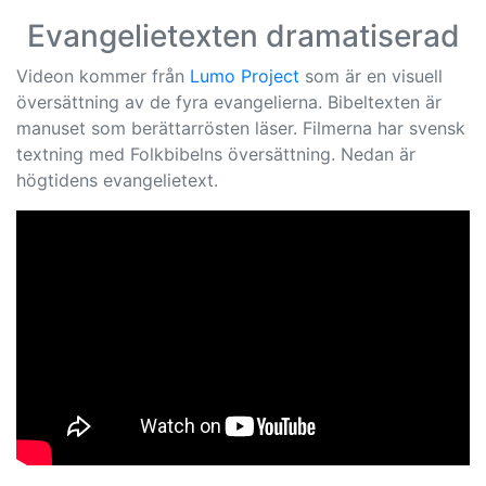
Evangelietexten dramatiserad
Videon kommer från
Lumo Project
som är en visuell
översättning av de fyra evangelierna. Bibeltexten är
manuset som berättarrösten läser. Filmerna har svensk
textning med Folkbibelns översättning. Nedan är
högtidens evangelietext.