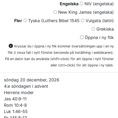
Engelska
NIV (engelska)
New King James (engelska)
Fler
Tyska (Luthers Bibel 1545
Vulgata (latin)
Grekiska
Öppna i ny flik
Kryssar du i öppna i ny flik kommer översättningen upp i en ny
flik (i vissa fall i nytt fönster beroende på inställning i webläsaren).
På en dator kan du använda (shift+click) för att öppna i nytt fönster
eller (ctrl+click) för att öppna i ny tabb.
söndag 20 december, 2026
4:e söndagen i advent
Herrens moder
Jes 40:9-11
Rom 10:4-8
Luk 1:46-55
Ps 145:8-13