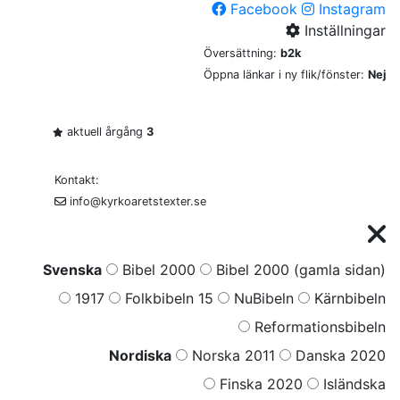
Facebook
Instagram
Inställningar
Översättning:
b2k
Öppna länkar i ny flik/fönster:
Nej
aktuell årgång
3
Kontakt:
info@kyrkoaretstexter.se
Svenska
Bibel 2000
Bibel 2000 (gamla sidan)
1917
Folkbibeln 15
NuBibeln
Kärnbibeln
Reformationsbibeln
Nordiska
Norska 2011
Danska 2020
Finska 2020
Isländska