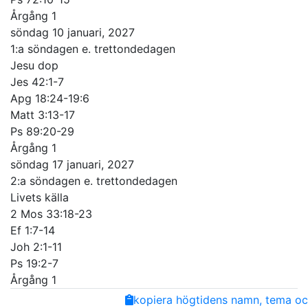
Årgång 1
söndag 10 januari, 2027
1:a söndagen e. trettondedagen
Jesu dop
Jes 42:1-7
Apg 18:24-19:6
Matt 3:13-17
Ps 89:20-29
Årgång 1
söndag 17 januari, 2027
2:a söndagen e. trettondedagen
Livets källa
2 Mos 33:18-23
Ef 1:7-14
Joh 2:1-11
Ps 19:2-7
Årgång 1
Share
Facebook
Twitter
Email
Copy
kopiera högtidens namn, tema och