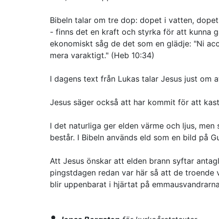
Bibeln talar om tre dop: dopet i vatten, dopet
- finns det en kraft och styrka för att kunna g
ekonomiskt såg de det som en glädje: "Ni acce
mera varaktigt." (Heb 10:34)
I dagens text från Lukas talar Jesus just om 
Jesus säger också att har kommit för att kas
I det naturliga ger elden värme och ljus, men 
består. I Bibeln används eld som en bild på G
Att Jesus önskar att elden brann syftar antagl
pingstdagen redan var här så att de troende v
blir uppenbarat i hjärtat på emmausvandrarn