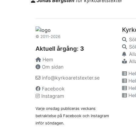
Jonas Bergsten
för kyrkoåretstexter
Kyrk
© 2011-2026
Sö
Sök
Aktuell årgång:
3
All
Hem
All
Om sidan
Hel
info@kyrkoaretstexter.se
Hel
Hel
Facebook
Hel
Instagram
Varje onsdag publiceras veckans
betraktelse på Facebook och Instagram
inför söndagen.