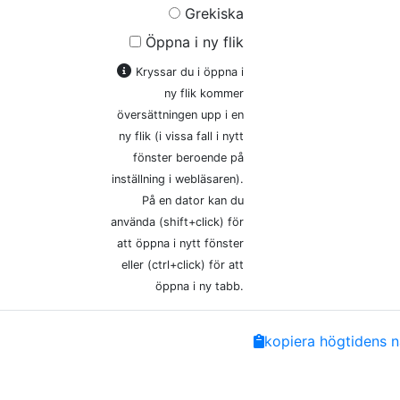
Grekiska
Öppna i ny flik
Kryssar du i öppna i
ny flik kommer
översättningen upp i en
ny flik (i vissa fall i nytt
fönster beroende på
inställning i webläsaren).
På en dator kan du
använda (shift+click) för
att öppna i nytt fönster
eller (ctrl+click) för att
öppna i ny tabb.
Share
Facebook
Twitter
Email
Copy
kopiera högtidens n
Link