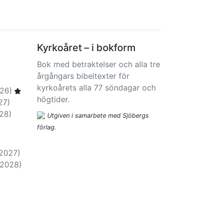
Kyrkoåret – i bokform
Bok med betraktelser och alla tre
årgångars bibeltexter för
kyrkoårets alla 77 söndagar och
26)
högtider.
27)
28)
Utgiven i samarbete med Sjöbergs
förlag.
-
-2027)
-2028)