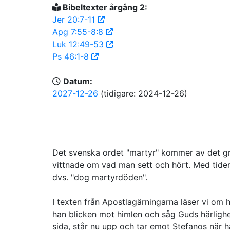
Bibeltexter årgång 2:
Jer 20:7-11
Apg 7:55-8:8
Luk 12:49-53
Ps 46:1-8
Datum:
2027-12-26
(tidigare: 2024-12-26)
Det svenska ordet "martyr" kommer av det gr
vittnade om vad man sett och hört. Med tide
dvs. "dog martyrdöden".
I texten från Apostlagärningarna läser vi om h
han blicken mot himlen och såg Guds härlighe
sida, står nu upp och tar emot Stefanos när ha