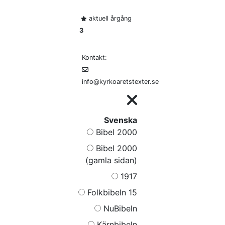
aktuell årgång
3
Kontakt:
info@kyrkoaretstexter.se
Svenska
Bibel 2000
Bibel 2000
(gamla sidan)
1917
Folkbibeln 15
NuBibeln
Kärnbibeln