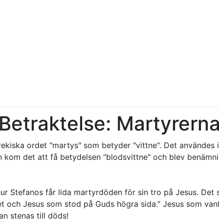
Betraktelse: Martyrern
ekiska ordet "martys" som betyder "vittne". Det användes
n kom det att få betydelsen "blodsvittne" och blev benämn
ur Stefanos får lida martyrdöden för sin tro på Jesus. Det s
t och Jesus som stod på Guds högra sida." Jesus som vanli
n stenas till döds!