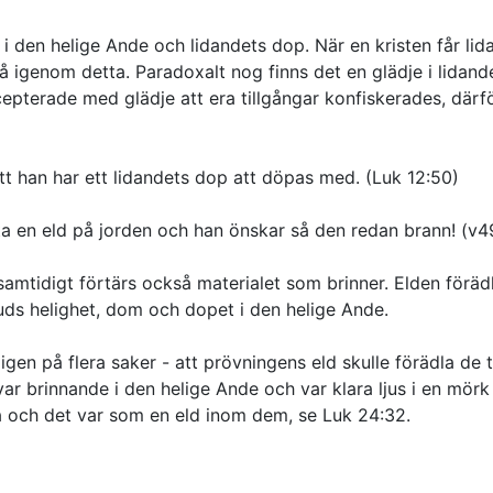
 i den helige Ande och lidandets dop. När en kristen får li
å igenom detta. Paradoxalt nog finns det en glädje i lidandet
pterade med glädje att era tillgångar konfiskerades, därför
att han har ett lidandets dop att döpas med. (Luk 12:50)
ta en eld på jorden och han önskar så den redan brann! (v4
samtidigt förtärs också materialet som brinner. Elden föräd
uds helighet, dom och dopet i den helige Ande.
igen på flera saker - att prövningens eld skulle förädla de t
ar brinnande i den helige Ande och var klara ljus i en mör
a och det var som en eld inom dem, se Luk 24:32.