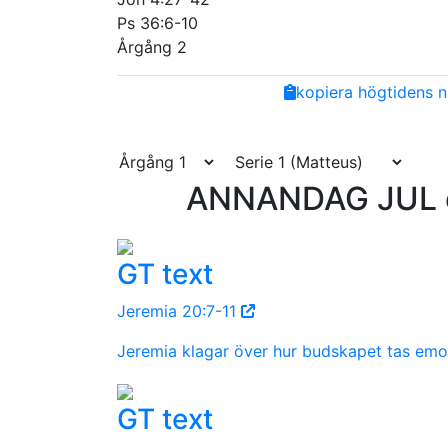
Ps 36:6-10
Årgång 2
Share
Facebook
Twitter
Email
Copy
kopiera högtidens n
Link
ANNANDAG JUL e
GT text
Jeremia 20:7-11
Jeremia klagar över hur budskapet tas emo
GT text