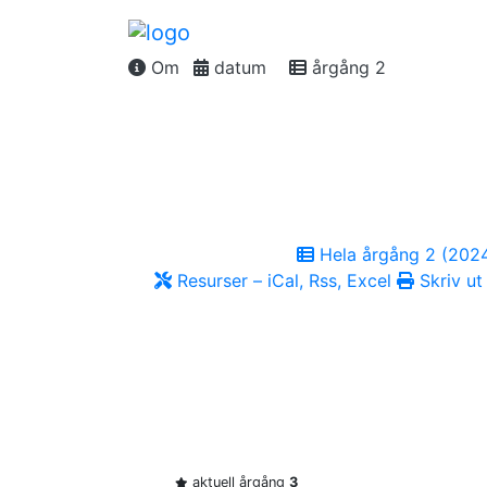
Om
datum
årgång 2
Hela årgång 2 (202
Resurser – iCal, Rss, Excel
Skriv ut
aktuell årgång
3