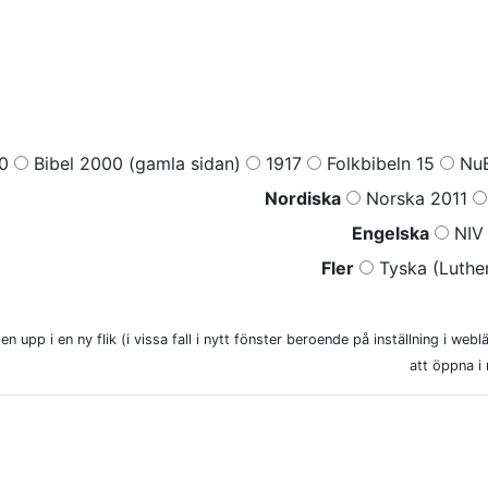
0
Bibel 2000 (gamla sidan)
1917
Folkbibeln 15
NuB
Nordiska
Norska 2011
Engelska
NIV 
Fler
Tyska (Luther
n upp i en ny flik (i vissa fall i nytt fönster beroende på inställning i web
att öppna i 