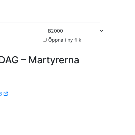
Öppna i ny flik
AG – Martyrerna
:8