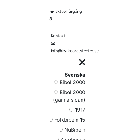
aktuell årgång
3
Kontakt:
info@kyrkoaretstexter.se
Svenska
Bibel 2000
Bibel 2000
(gamla sidan)
1917
Folkbibeln 15
NuBibeln
Kärnbibeln