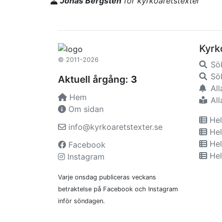
Jonas Bergsten
för kyrkoåretstexter
Kyrk
© 2011-2026
Sö
Sök
Aktuell årgång:
3
All
Hem
All
Om sidan
Hel
info@kyrkoaretstexter.se
Hel
Hel
Facebook
Hel
Instagram
Varje onsdag publiceras veckans
betraktelse på Facebook och Instagram
inför söndagen.