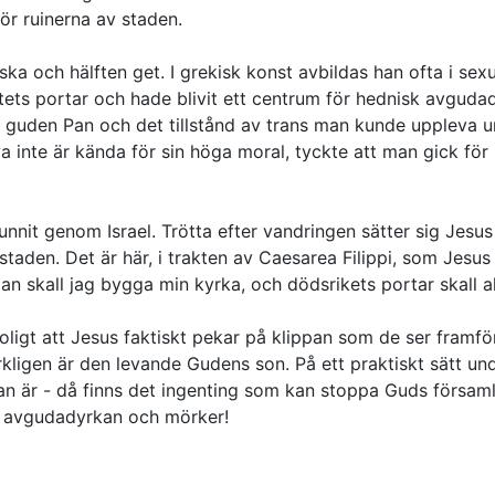
ör ruinerna av staden.
ka och hälften get. I grekisk konst avbildas han ofta i sex
etets portar och hade blivit ett centrum för hednisk avguda
t guden Pan och det tillstånd av trans man kunde uppleva 
va inte är kända för sin höga moral, tyckte att man gick fö
it genom Israel. Trötta efter vandringen sätter sig Jesus 
 staden. Det är här, i trakten av Caesarea Filippi, som Jesu
 skall jag bygga min kyrka, och dödsrikets portar skall al
ligt att Jesus faktiskt pekar på klippan som de ser framför
erkligen är den levande Gudens son. På ett praktiskt sätt u
han är - då finns det ingenting som kan stoppa Guds församl
ör avgudadyrkan och mörker!