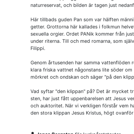
naturreservat, och bilden är tagen just nedanf
Här tillbads guden Pan som var hälften männis
getter. Grottorna här kallades i folkmun helv
sexuella orgier. Ordet PANik kommer från jus
under riterna. Till och med romarna, som själ
Filippi.
Genom årtusenden har samma vattenflöden runn
klara friska vattnet någonstans lite söder om
mörkret och ondskan och säger "på den klippan
Vad syftar "den klippan" på? Det är mycket tro
sten, har just fått uppenbarelsen att Jesus v
och auktoritet. När vi verkligen förstår vem 
den stora klippan Jesus Kristus, högt ovanf