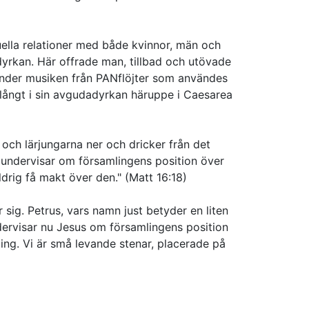
uella relationer med både kvinnor, män och
dyrkan. Här offrade man, tillbad och utövade
under musiken från PANflöjter som användes
r långt i sin avgudadyrkan häruppe i Caesarea
och lärjungarna ner och dricker från det
s undervisar om församlingens position över
drig få makt över den." (Matt 16:18)
 sig. Petrus, vars namn just betyder en liten
ndervisar nu Jesus om församlingens position
ing. Vi är små levande stenar, placerade på