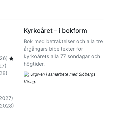
Kyrkoåret – i bokform
Bok med betraktelser och alla tre
årgångars bibeltexter för
kyrkoårets alla 77 söndagar och
26)
högtider.
27)
28)
Utgiven i samarbete med Sjöbergs
förlag.
-
-2027)
-2028)