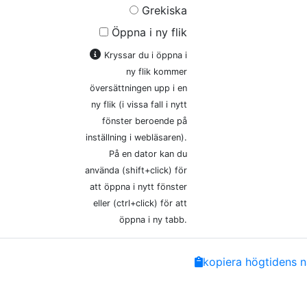
Grekiska
Öppna i ny flik
Kryssar du i öppna i
ny flik kommer
översättningen upp i en
ny flik (i vissa fall i nytt
fönster beroende på
inställning i webläsaren).
På en dator kan du
använda (shift+click) för
att öppna i nytt fönster
eller (ctrl+click) för att
öppna i ny tabb.
Share
Facebook
Twitter
Email
Copy
kopiera högtidens n
Link