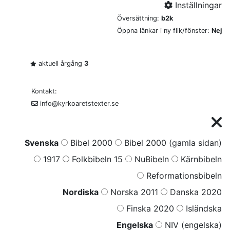
Inställningar
Översättning:
b2k
Öppna länkar i ny flik/fönster:
Nej
aktuell årgång
3
Kontakt:
info@kyrkoaretstexter.se
Svenska
Bibel 2000
Bibel 2000 (gamla sidan)
1917
Folkbibeln 15
NuBibeln
Kärnbibeln
Reformationsbibeln
Nordiska
Norska 2011
Danska 2020
Finska 2020
Isländska
Engelska
NIV (engelska)