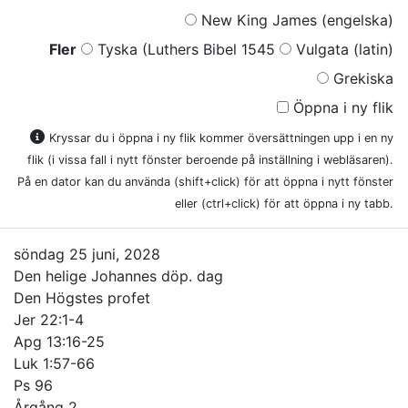
New King James (engelska)
Fler
Tyska (Luthers Bibel 1545
Vulgata (latin)
Grekiska
Öppna i ny flik
Kryssar du i öppna i ny flik kommer översättningen upp i en ny
flik (i vissa fall i nytt fönster beroende på inställning i webläsaren).
På en dator kan du använda (shift+click) för att öppna i nytt fönster
eller (ctrl+click) för att öppna i ny tabb.
söndag 25 juni, 2028
Den helige Johannes döp. dag
Den Högstes profet
Jer 22:1-4
Apg 13:16-25
Luk 1:57-66
Ps 96
Årgång 2