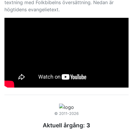
textning med Folkbibelns översättning. Nedan är
högtidens evangelietext.
© 2011-2026
Aktuell årgång:
3