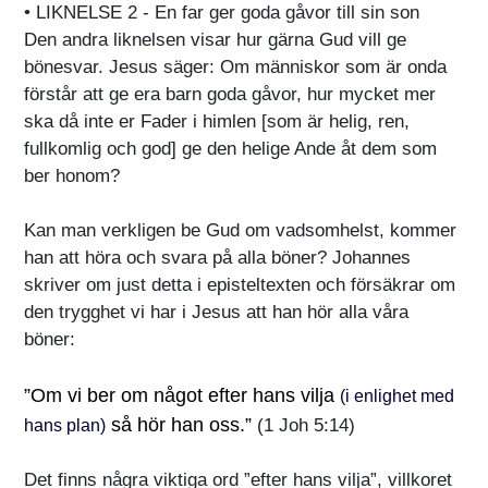
• LIKNELSE 2 - En far ger goda gåvor till sin son
Den andra liknelsen visar hur gärna Gud vill ge
bönesvar. Jesus säger: Om människor som är onda
förstår att ge era barn goda gåvor, hur mycket mer
ska då inte er Fader i himlen [som är helig, ren,
fullkomlig och god] ge den helige Ande åt dem som
ber honom?
Kan man verkligen be Gud om vadsomhelst, kommer
han att höra och svara på alla böner? Johannes
skriver om just detta i episteltexten och försäkrar om
den trygghet vi har i Jesus att han hör alla våra
böner:
”Om vi ber om något efter hans vilja
(i enlighet med
så hör han oss.”
(1 Joh 5:14)
hans plan)
Det finns några viktiga ord ”efter hans vilja”, villkoret