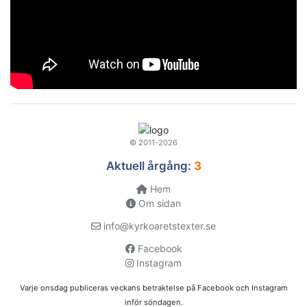
© 2011-2026
Aktuell årgång:
3
Hem
Om sidan
info@kyrkoaretstexter.se
Facebook
Instagram
Varje onsdag publiceras veckans betraktelse på Facebook och Instagram
inför söndagen.