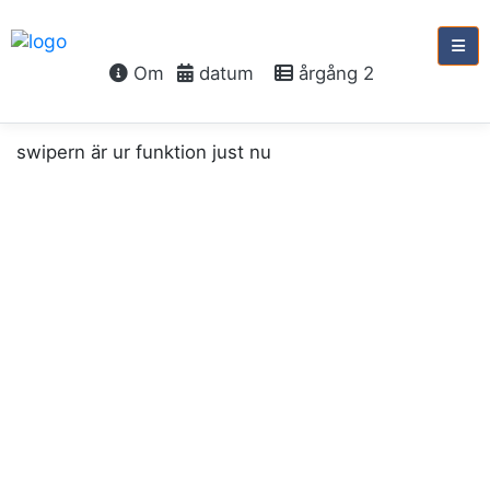
Om
datum
årgång 2
swipern är ur funktion just nu
söndag 30 april, 2028
3:e
söndagen
i
påsktiden
Den gode
herden
Hes 34:23-31