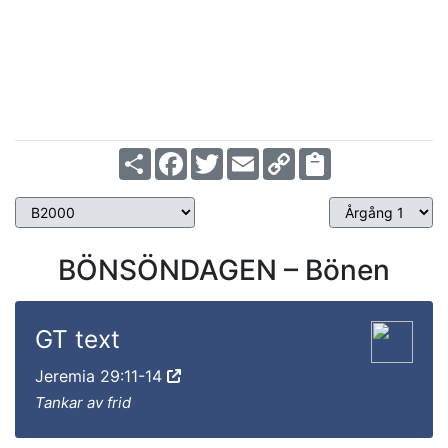
22
Tit 3:4-8
Joh 1:29-34
Ps 66:5-12
Årgång 2
Share
Facebook
Twitter
Email
Copy
Link
BÖNSÖNDAGEN – Bönen
GT text
Jeremia 29:11-14
Tankar av frid