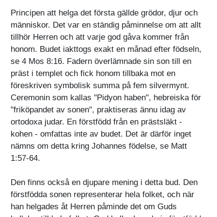
Principen att helga det första gällde grödor, djur och
människor. Det var en ständig påminnelse om att allt
tillhör Herren och att varje god gåva kommer från
honom. Budet iakttogs exakt en månad efter födseln,
se 4 Mos 8:16. Fadern överlämnade sin son till en
präst i templet och fick honom tillbaka mot en
föreskriven symbolisk summa på fem silvermynt.
Ceremonin som kallas "Pidyon haben", hebreiska för
"friköpandet av sonen", praktiseras ännu idag av
ortodoxa judar. En förstfödd från en prästsläkt -
kohen - omfattas inte av budet. Det är därför inget
nämns om detta kring Johannes födelse, se Matt
1:57-64.
Den finns också en djupare mening i detta bud. Den
förstfödda sonen representerar hela folket, och när
han helgades åt Herren påminde det om Guds