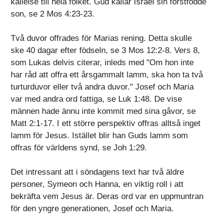
kallelse till hela folket. Gud kallar Israel sin förstfödde
son, se 2 Mos 4:23-23.
Två duvor offrades för Marias rening. Detta skulle
ske 40 dagar efter födseln, se 3 Mos 12:2-8. Vers 8,
som Lukas delvis citerar, inleds med "Om hon inte
har råd att offra ett årsgammalt lamm, ska hon ta två
turturduvor eller två andra duvor." Josef och Maria
var med andra ord fattiga, se Luk 1:48. De vise
männen hade ännu inte kommit med sina gåvor, se
Matt 2:1-17. I ett större perspektiv offras alltså inget
lamm för Jesus. Istället blir han Guds lamm som
offras för världens synd, se Joh 1:29.
Det intressant att i söndagens text har två äldre
personer, Symeon och Hanna, en viktig roll i att
bekräfta vem Jesus är. Deras ord var en uppmuntran
för den yngre generationen, Josef och Maria.