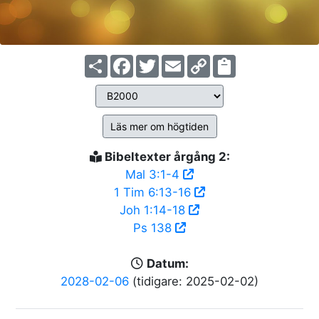
Share
Facebook
Twitter
Email
Copy
Link
Läs mer om högtiden
Bibeltexter årgång 2:
Mal 3:1-4
1 Tim 6:13-16
Joh 1:14-18
Ps 138
Datum:
2028-02-06
(tidigare: 2025-02-02)