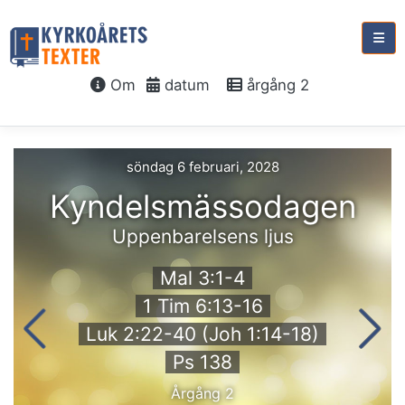
Om
datum
årgång 2
söndag 6 februari, 2028
Kyndelsmässodagen
Uppenbarelsens ljus
Mal 3:1-4
1 Tim 6:13-16
Luk 2:22-40 (Joh 1:14-18)
Ps 138
Årgång 2