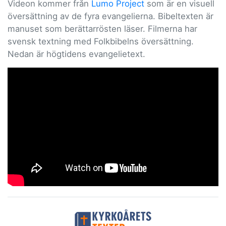
Videon kommer från
Lumo Project
som är en visuell
översättning av de fyra evangelierna. Bibeltexten är
manuset som berättarrösten läser. Filmerna har
svensk textning med Folkbibelns översättning.
Nedan är högtidens evangelietext.