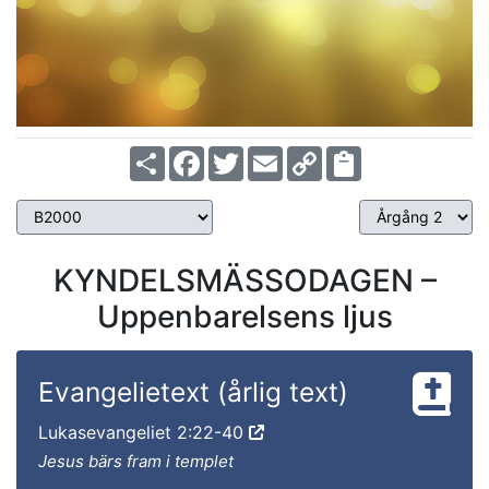
Share
Facebook
Twitter
Email
Copy
Link
KYNDELSMÄSSODAGEN –
Uppenbarelsens ljus
Evangelietext (årlig text)
Lukasevangeliet 2:22-40
Jesus bärs fram i templet