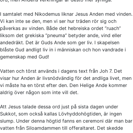
I samtalet med Nikodemus liknar Jesus Anden med vinden.
Vi kan inte se den, men vi ser hur träden rör sig och
påverkas av vinden. Både det hebreiska ordet ”ruach”
liksom det grekiska ”pneuma” betyder ande, vind eller
andedräkt. Det är Guds Ande som ger liv. I skapelsen
blåste Gud andligt liv in i människan och hon vandrade i
gemenskap med Gud!
Vatten och törst används i dagens text från Joh 7. Det
visar hur Anden är livsnödvändig för det andliga livet, men
vi måste ha en törst efter den. Den Helige Ande kommer
aldrig över någon som inte vill det.
Att Jesus talade dessa ord just på sista dagen under
Sukkot, som också kallas Lövhyddohögtiden, är ingen
slump. Under denna högtid fanns en ceremoni där man bar
vatten från Siloamdammen till offeraltaret. Det skedde