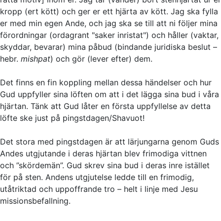
kropp
(ert kött)
och ger er ett hjärta av kött. Jag ska fylla
er med min egen Ande, och jag ska se till att ni följer mina
förordningar
(ordagrant "saker inristat")
och håller
(vaktar,
skyddar, bevarar)
mina påbud
(bindande juridiska beslut –
hebr.
mishpat
)
och gör
(lever efter)
dem.
Det finns en fin koppling mellan dessa händelser och hur
Gud uppfyller sina löften om att i det lägga sina bud i våra
hjärtan. Tänk att Gud låter en första uppfyllelse av detta
löfte ske just på pingstdagen/Shavuot!
Det stora med pingstdagen är att lärjungarna genom Guds
Andes utgjutande i deras hjärtan blev frimodiga vittnen
och ”skördemän”. Gud skrev sina bud i deras inre istället
för på sten. Andens utgjutelse ledde till en frimodig,
utåtriktad och uppoffrande tro – helt i linje med Jesu
missionsbefallning.