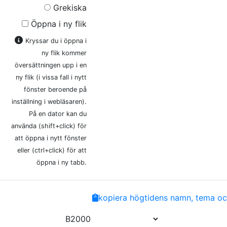
Grekiska
Öppna i ny flik
Kryssar du i öppna i
ny flik kommer
översättningen upp i en
ny flik (i vissa fall i nytt
fönster beroende på
inställning i webläsaren).
På en dator kan du
använda (shift+click) för
att öppna i nytt fönster
eller (ctrl+click) för att
öppna i ny tabb.
Share
Facebook
Twitter
Email
Copy
kopiera högtidens namn, tema och
Link