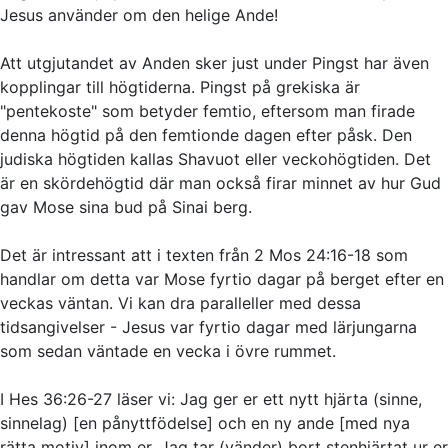
Jesus använder om den helige Ande!
Att utgjutandet av Anden sker just under Pingst har även
kopplingar till högtiderna. Pingst på grekiska är
"pentekoste" som betyder femtio, eftersom man firade
denna högtid på den femtionde dagen efter påsk. Den
judiska högtiden kallas Shavuot eller veckohögtiden. Det
är en skördehögtid där man också firar minnet av hur Gud
gav Mose sina bud på Sinai berg.
Det är intressant att i texten från 2 Mos 24:16-18 som
handlar om detta var Mose fyrtio dagar på berget efter en
veckas väntan. Vi kan dra paralleller med dessa
tidsangivelser - Jesus var fyrtio dagar med lärjungarna
som sedan väntade en vecka i övre rummet.
I Hes 36:26-27 läser vi:
Jag ger er ett nytt hjärta
(sinne,
sinnelag)
[en pånyttfödelse]
och en ny ande
[med nya
rätta motiv]
inom er. Jag tar
(vänder)
bort stenhjärtat ur er