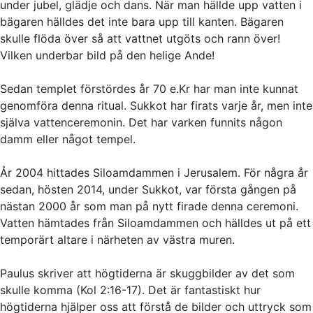
under jubel, glädje och dans. När man hällde upp vatten i
bägaren hälldes det inte bara upp till kanten. Bägaren
skulle flöda över så att vattnet utgöts och rann över!
Vilken underbar bild på den helige Ande!
Sedan templet förstördes år 70 e.Kr har man inte kunnat
genomföra denna ritual. Sukkot har firats varje år, men inte
själva vattenceremonin. Det har varken funnits någon
damm eller något tempel.
År 2004 hittades Siloamdammen i Jerusalem. För några år
sedan, hösten 2014, under Sukkot, var första gången på
nästan 2000 år som man på nytt firade denna ceremoni.
Vatten hämtades från Siloamdammen och hälldes ut på ett
temporärt altare i närheten av västra muren.
Paulus skriver att högtiderna är skuggbilder av det som
skulle komma (Kol 2:16-17). Det är fantastiskt hur
högtiderna hjälper oss att förstå de bilder och uttryck som