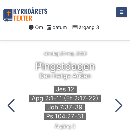
Om
datum
årgång 3
söndag 20 maj, 2029
Pingstdagen
Den Helige Anden
Jes 12
Apg 2:1-11 (Ef 2:17-22)
Joh 7:37-39
Ps 104:27-31
Årgång 3