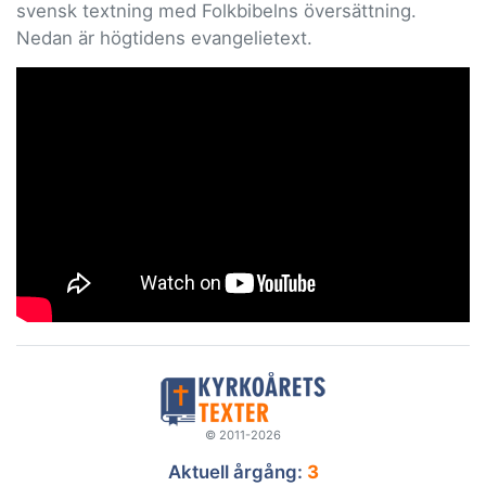
svensk textning med Folkbibelns översättning.
Nedan är högtidens evangelietext.
© 2011-2026
Aktuell årgång:
3