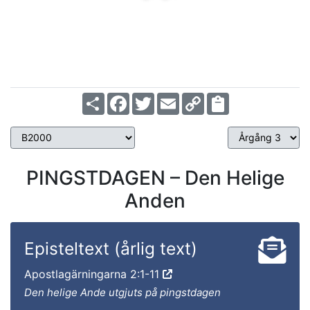
Share
Facebook
Twitter
Email
Copy
Link
PINGSTDAGEN – Den Helige
Anden
Episteltext (årlig text)
Apostlagärningarna 2:1-11
Den helige Ande utgjuts på pingstdagen