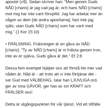
apostel (v9). Sedan skriver han: ”Men genom Guds
NÅD [charis] är jag vad jag är, och hans NÅD [charis]
mot mig har inte varit förspilld. Jag har arbetat mer än
någon av dem [de andra apostlarna], fast inte jag
själv, utan Guds NÅD [charis] som har varit med
mig.” (1 Kor 15:10)
• FRÄLSNING. Frälsningen är en gåva av NÅD
[charis]: ”Ty av NÅD [charis] är ni frälsta genom tron,
inte av er själva, Guds gåva är det.” Ef 2:8
Dessa fem exempel hjälper oss att förstå lite mer vad
nåden är. Nåd är - att trots att vi inte förtjänar det -
ser Gud med VÄLBEHAG, talar han LJUVLIGA ord,
ger av sina GÅVOR, ger han av sin KRAFT och
FRÄLSER oss!
Detta är utgångspunkten för vår tjänst. Vid ett tillfälle