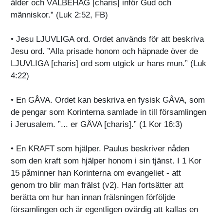
ålder och VÄLBEHAG [charis] inför Gud och
människor.” (Luk 2:52, FB)
• Jesu LJUVLIGA ord. Ordet används för att beskriva
Jesu ord. ”Alla prisade honom och häpnade över de
LJUVLIGA [charis] ord som utgick ur hans mun.” (Luk
4:22)
• En GÅVA. Ordet kan beskriva en fysisk GÅVA, som
de pengar som Korinterna samlade in till församlingen
i Jerusalem. ”... er GÅVA [charis].” (1 Kor 16:3)
• En KRAFT som hjälper. Paulus beskriver nåden
som den kraft som hjälper honom i sin tjänst. I 1 Kor
15 påminner han Korinterna om evangeliet - att
genom tro blir man frälst (v2). Han fortsätter att
berätta om hur han innan frälsningen förföljde
församlingen och är egentligen ovärdig att kallas en