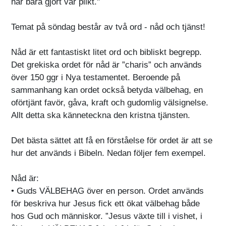
har bara gjort vår plikt."
Temat på söndag består av två ord - nåd och tjänst!
Nåd är ett fantastiskt litet ord och bibliskt begrepp.
Det grekiska ordet för nåd är ”charis” och används
över 150 ggr i Nya testamentet. Beroende på
sammanhang kan ordet också betyda välbehag, en
oförtjänt favör, gåva, kraft och gudomlig välsignelse.
Allt detta ska känneteckna den kristna tjänsten.
Det bästa sättet att få en förståelse för ordet är att se
hur det används i Bibeln. Nedan följer fem exempel.
Nåd är:
• Guds VÄLBEHAG över en person. Ordet används
för beskriva hur Jesus fick ett ökat välbehag både
hos Gud och människor. ”Jesus växte till i vishet, i