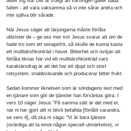
beter sig illa! Det är troligt att varningen gäller båda
fallen - att vara vaksamma så vi inte sårar andra och
inte själva blir sårade.
När Jesus säger att lärjungarna måste förlåta
utbrister de – ge oss mer tro! Jesus svarar att om de
hade tro som ett senapsfrö, så skulle de kunna kasta
ett mullbärsfikonträd i havet. Bitterhet och oviljan att
förlåta liknas här vid ett mullbärsfikonträd vars
karaktärsdrag är att det har ett djupt och stort
rotsystem, snabbväxande och producerar bitter frukt.
Sedan kommer liknelsen som är söndagens text med
en tjänare som gör de tjänster han förväntas göra. I
vers 10 säger Jesus ”På samma sätt är det med er,
när ni har gjort allt ni blivit befallda [förlåtit varandra,
se vers 4], då ska ni säga: "Vi är bara tjänare
(ovärdiga att ta emot någon speciell utmärkelse), vi