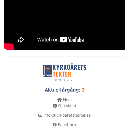
© 2011-2026
Aktuell årgång:
3
Hem
Om sidan
info@kyrkoaretstexter.se
Facebook