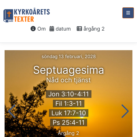
Om
datum
årgång 2
söndag 13 februari, 2028
Septuagesima
Nåd och tjänst
Jon 3:10-4:11
Fil 1:3-11
Luk 17:7-10
Ps 25:4-11
Årgång 2