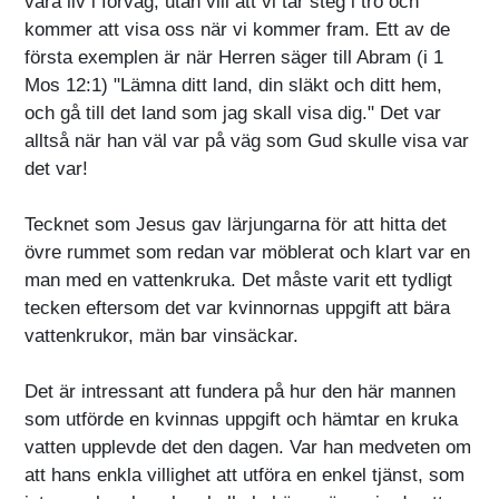
våra liv i förväg, utan vill att vi tar steg i tro och
kommer att visa oss när vi kommer fram. Ett av de
första exemplen är när Herren säger till Abram (i 1
Mos 12:1) "Lämna ditt land, din släkt och ditt hem,
och gå till det land som jag skall visa dig." Det var
alltså när han väl var på väg som Gud skulle visa var
det var!
Tecknet som Jesus gav lärjungarna för att hitta det
övre rummet som redan var möblerat och klart var en
man med en vattenkruka. Det måste varit ett tydligt
tecken eftersom det var kvinnornas uppgift att bära
vattenkrukor, män bar vinsäckar.
Det är intressant att fundera på hur den här mannen
som utförde en kvinnas uppgift och hämtar en kruka
vatten upplevde det den dagen. Var han medveten om
att hans enkla villighet att utföra en enkel tjänst, som