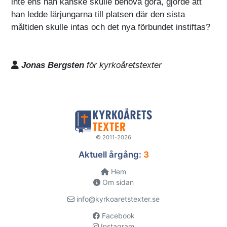
inte ens han kanske skulle behöva göra, gjorde att
han ledde lärjungarna till platsen där den sista
måltiden skulle intas och det nya förbundet instiftas?
Jonas Bergsten
för kyrkoåretstexter
© 2011-2026
Aktuell årgång:
3
Hem
Om sidan
info@kyrkoaretstexter.se
Facebook
Instagram