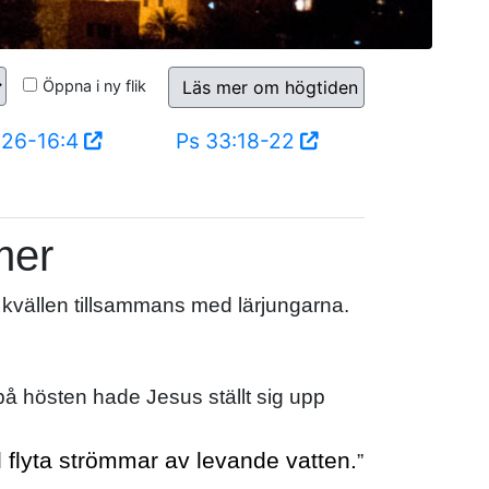
Öppna i ny flik
Läs mer om högtiden
:26-16:4
Ps 33:18-22
mer
 kvällen tillsammans med lärjungarna.
å hösten hade Jesus ställt sig upp
l flyta strömmar av levande vatten.
”