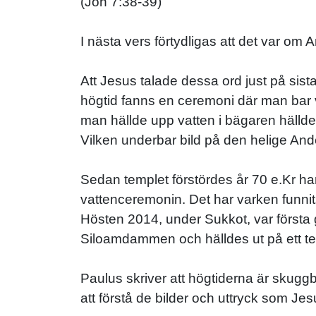
(Joh 7:38-39)
I nästa vers förtydligas att det var om
Att Jesus talade dessa ord just på si
högtid fanns en ceremoni där man bar v
man hällde upp vatten i bägaren hälldes
Vilken underbar bild på den helige And
Sedan templet förstördes år 70 e.Kr har
vattenceremonin. Det har varken funn
Hösten 2014, under Sukkot, var först
Siloamdammen och hälldes ut på ett tem
Paulus skriver att högtiderna är skuggb
att förstå de bilder och uttryck som J