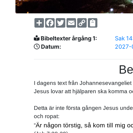
Share
Facebook
Twitter
Email
Copy
Link
Bibeltexter årgång 1:
Sak 1
Datum:
2027-
Be
I dagens text från Johannesevangeliet 
Jesus lovar att hjälparen ska komma och
Detta är inte första gången Jesus unde
och ropat:
Är någon törstig, så kom till mig o
”