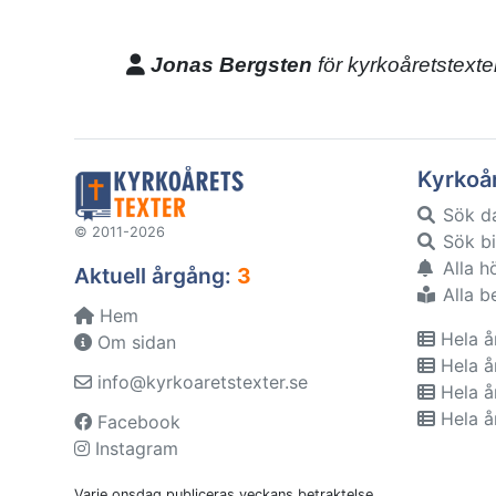
Jonas Bergsten
för kyrkoåretstexte
Kyrkoå
Sök d
© 2011-2026
Sök bi
Alla h
Aktuell årgång:
3
Alla b
Hem
Hela å
Om sidan
Hela å
info@kyrkoaretstexter.se
Hela å
Hela å
Facebook
Instagram
Varje onsdag publiceras veckans betraktelse