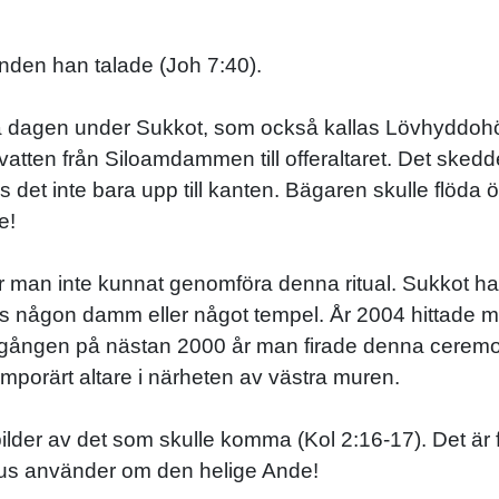
 Anden han talade (Joh 7:40).
sta dagen under Sukkot, som också kallas Lövhyddoh
atten från Siloamdammen till offeraltaret. Det skedd
 det inte bara upp till kanten. Bägaren skulle flöda ö
e!
 man inte kunnat genomföra denna ritual. Sukkot har f
its någon damm eller något tempel. År 2004 hittade
a gången på nästan 2000 år man firade denna ceremo
porärt altare i närheten av västra muren.
ilder av det som skulle komma (Kol 2:16-17). Det är f
esus använder om den helige Ande!