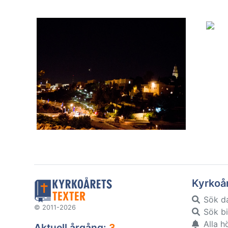
Kyrkoå
Sök d
© 2011-2026
Sök bi
Alla h
Aktuell årgång:
3