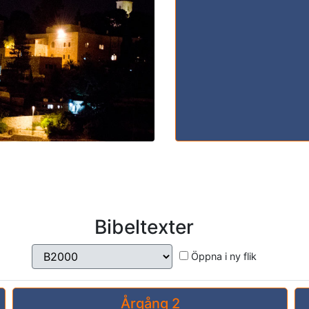
Bibeltexter
Öppna i ny flik
Årgång 2