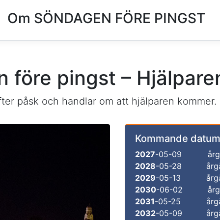
Om SÖNDAGEN FÖRE PINGST
 före pingst – Hjälpar
fter påsk och handlar om att hjälparen kommer.
Kommande datum
2027
-05-09
årg
2028
-05-28
årg
2029
-05-13
årg
2030
-06-02
årg
2031
-05-25
årg
2032
-05-09
årg