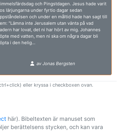
immelsfärdsdag och Pingstdagen. Jesus hade varit
os lärjungarna under fyrtio dagar sedan
ppståndelsen och under en måltid hade han sagt till
em: "Lämna inte Jerusalem utan vänta på vad
adern har lovat, det ni har hört av mig. Johannes
öpte med vatten, men ni ska om några dagar bli
öpta i den helig...
av Jonas Bergsten
ctrl+click) eller kryssa i checkboxen ovan.
ect
här). Bibeltexten är manuset som
ljer berättelsens stycken, och kan vara