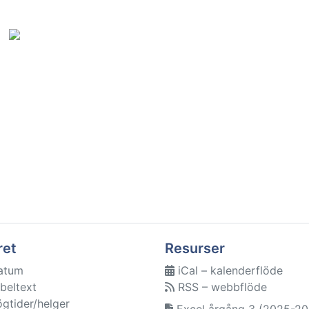
ret
Resurser
atum
iCal – kalenderflöde
beltext
RSS – webbflöde
ögtider/helger
Excel årgång 3 (2025-20