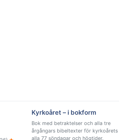
Kyrkoåret – i bokform
Bok med betraktelser och alla tre
årgångars bibeltexter för kyrkoårets
alla 77 söndagar och högtider.
26)