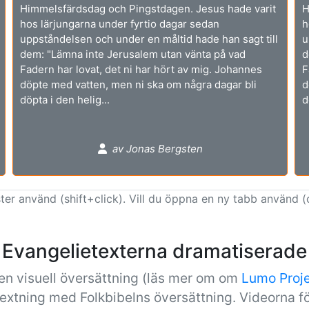
Himmelsfärdsdag och Pingstdagen. Jesus hade varit
H
hos lärjungarna under fyrtio dagar sedan
h
uppståndelsen och under en måltid hade han sagt till
u
dem: "Lämna inte Jerusalem utan vänta på vad
d
Fadern har lovat, det ni har hört av mig. Johannes
F
döpte med vatten, men ni ska om några dagar bli
d
döpta i den helig...
d
av Jonas Bergsten
ter använd (shift+click). Vill du öppna en ny tabb använd (
Evangelietexterna dramatiserade
en visuell översättning (läs mer om om
Lumo Proj
textning med Folkbibelns översättning. Videorna fö