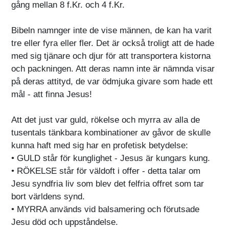
gång mellan 8 f.Kr. och 4 f.Kr.
Bibeln namnger inte de vise männen, de kan ha varit
tre eller fyra eller fler. Det är också troligt att de hade
med sig tjänare och djur för att transportera kistorna
och packningen. Att deras namn inte är nämnda visar
på deras attityd, de var ödmjuka givare som hade ett
mål - att finna Jesus!
Att det just var guld, rökelse och myrra av alla de
tusentals tänkbara kombinationer av gåvor de skulle
kunna haft med sig har en profetisk betydelse:
• GULD står för kunglighet - Jesus är kungars kung.
• RÖKELSE står för väldoft i offer - detta talar om
Jesu syndfria liv som blev det felfria offret som tar
bort världens synd.
• MYRRA används vid balsamering och förutsade
Jesu död och uppståndelse.