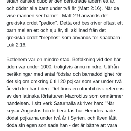
sidan kanske dubblar den beräknade åldern ett år,
och dödar alla barn under två år (Matt 2:16). När de
vise männen ser barnet i Matt 2:9 används det
grekiska ordet "padion". Detta ord beskriver oftast ett
barn mellan ett och sju år, till skillnad från det
grekiska ordet "brephos" som används för spädbarn i
Luk 2:16.
Betlehem var en mindre stad. Befolkning vid den här
tiden var under 1000, troligtvis ännu mindre. Utifrån
beräkningar med antal födslar och barnadödlighet rör
det sig om omkring 6 till 20 pojkar som var under två
år vid den här tiden. Det finns en utombiblisk referens
av den latinska författaren Macrobius som omnämner
händelsen. I sitt verk Saturnalia skriver han: "När
kejsar Augustus hörde berättas hur Herodes hade
dödat pojkarna under två år i Syrien, och även låtit
döda sin egen son sade han - det är bättre att vara