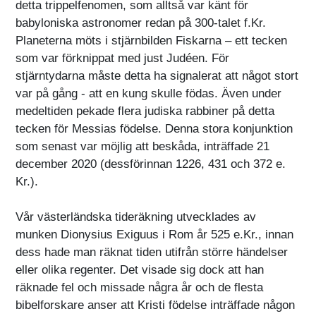
detta trippelfenomen, som alltså var känt för
babyloniska astronomer redan på 300-talet f.Kr.
Planeterna möts i stjärnbilden Fiskarna – ett tecken
som var förknippat med just Judéen. För
stjärntydarna måste detta ha signalerat att något stort
var på gång - att en kung skulle födas. Även under
medeltiden pekade flera judiska rabbiner på detta
tecken för Messias födelse. Denna stora konjunktion
som senast var möjlig att beskåda, inträffade 21
december 2020 (dessförinnan 1226, 431 och 372 e.
Kr.).
Vår västerländska tideräkning utvecklades av
munken Dionysius Exiguus i Rom år 525 e.Kr., innan
dess hade man räknat tiden utifrån större händelser
eller olika regenter. Det visade sig dock att han
räknade fel och missade några år och de flesta
bibelforskare anser att Kristi födelse inträffade någon