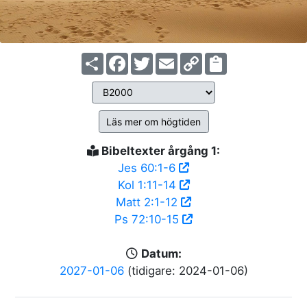
Share
Facebook
Twitter
Email
Copy
Link
Läs mer om högtiden
Bibeltexter årgång 1:
Jes 60:1-6
Kol 1:11-14
Matt 2:1-12
Ps 72:10-15
Datum:
2027-01-06
(tidigare: 2024-01-06)