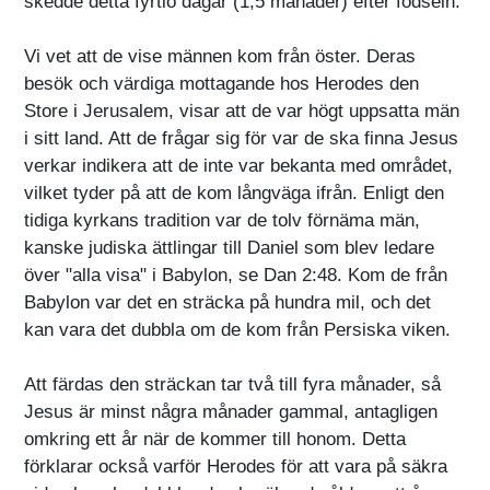
skedde detta fyrtio dagar (1,5 månader) efter födseln.
Vi vet att de vise männen kom från öster. Deras
besök och värdiga mottagande hos Herodes den
Store i Jerusalem, visar att de var högt uppsatta män
i sitt land. Att de frågar sig för var de ska finna Jesus
verkar indikera att de inte var bekanta med området,
vilket tyder på att de kom långväga ifrån. Enligt den
tidiga kyrkans tradition var de tolv förnäma män,
kanske judiska ättlingar till Daniel som blev ledare
över "alla visa" i Babylon, se Dan 2:48. Kom de från
Babylon var det en sträcka på hundra mil, och det
kan vara det dubbla om de kom från Persiska viken.
Att färdas den sträckan tar två till fyra månader, så
Jesus är minst några månader gammal, antagligen
omkring ett år när de kommer till honom. Detta
förklarar också varför Herodes för att vara på säkra