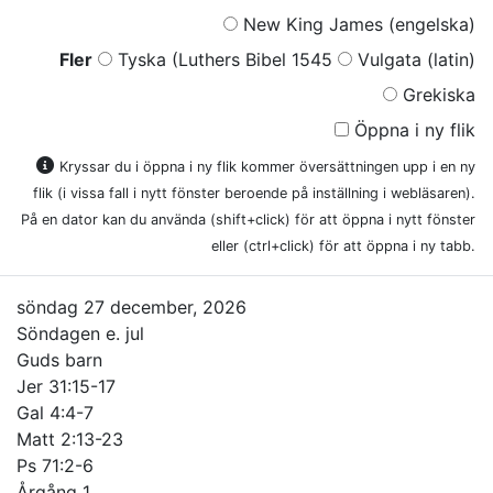
New King James (engelska)
Fler
Tyska (Luthers Bibel 1545
Vulgata (latin)
Grekiska
Öppna i ny flik
Kryssar du i öppna i ny flik kommer översättningen upp i en ny
flik (i vissa fall i nytt fönster beroende på inställning i webläsaren).
På en dator kan du använda (shift+click) för att öppna i nytt fönster
eller (ctrl+click) för att öppna i ny tabb.
söndag 27 december, 2026
Söndagen e. jul
Guds barn
Jer 31:15-17
Gal 4:4-7
Matt 2:13-23
Ps 71:2-6
Årgång 1