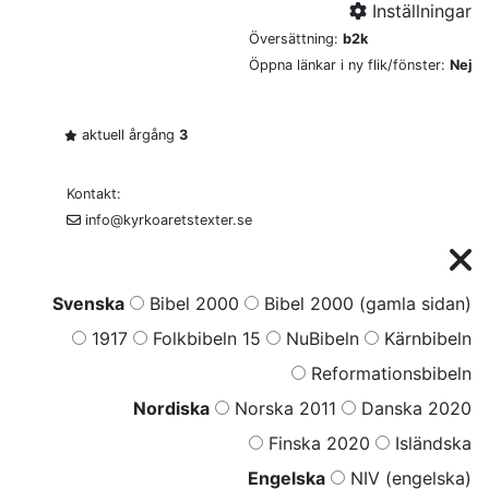
Inställningar
Översättning:
b2k
Öppna länkar i ny flik/fönster:
Nej
aktuell årgång
3
Kontakt:
info@kyrkoaretstexter.se
Svenska
Bibel 2000
Bibel 2000 (gamla sidan)
1917
Folkbibeln 15
NuBibeln
Kärnbibeln
Reformationsbibeln
Nordiska
Norska 2011
Danska 2020
Finska 2020
Isländska
Engelska
NIV (engelska)