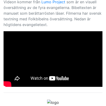
Videon kommer från
Lumo Project
som är en visuell
översättning av de fyra evangelierna. Bibeltexten är
manuset som berättarrösten läser. Filmerna har svensk
textning med Folkbibelns översättning. Nedan är
högtidens evangelietext.