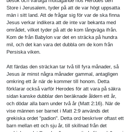
besök och värdiga mottagande hos Herodes den
Store i Jerusalem, tyder på att de var högt uppsatta
män i sitt land. Att de frågar sig för var de ska finna
Jesus verkar indikera att de inte var bekanta med
området, vilket tyder på att de kom långväga ifrån.
Kom de från Babylon var det en sträcka på hundra
mil, och det kan vara det dubbla om de kom från
Persiska viken.
Att färdas den sträckan tar två till fyra månader, så
Jesus är minst några månader gammal, antagligen
omkring ett år när de kommer till honom. Detta
förklarar också varför Herodes för att vara på säkra
sidan kanske dubblar den beräknade åldern ett år,
och dödar alla barn under två år (Matt 2:16). När de
vise männen ser barnet i Matt 2:9 används det
grekiska ordet "padion". Detta ord beskriver oftast ett
barn mellan ett och sju år, till skillnad från det