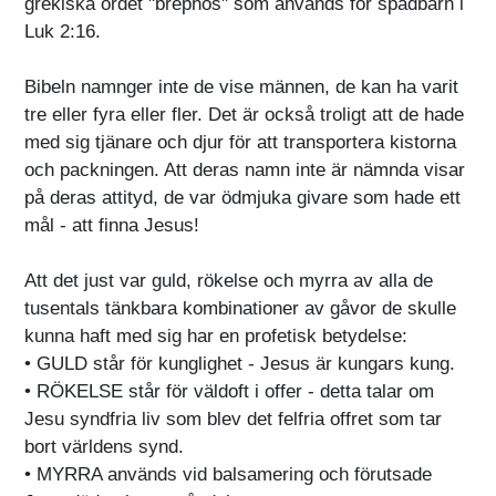
grekiska ordet "brephos" som används för spädbarn i
Luk 2:16.
Bibeln namnger inte de vise männen, de kan ha varit
tre eller fyra eller fler. Det är också troligt att de hade
med sig tjänare och djur för att transportera kistorna
och packningen. Att deras namn inte är nämnda visar
på deras attityd, de var ödmjuka givare som hade ett
mål - att finna Jesus!
Att det just var guld, rökelse och myrra av alla de
tusentals tänkbara kombinationer av gåvor de skulle
kunna haft med sig har en profetisk betydelse:
• GULD står för kunglighet - Jesus är kungars kung.
• RÖKELSE står för väldoft i offer - detta talar om
Jesu syndfria liv som blev det felfria offret som tar
bort världens synd.
• MYRRA används vid balsamering och förutsade