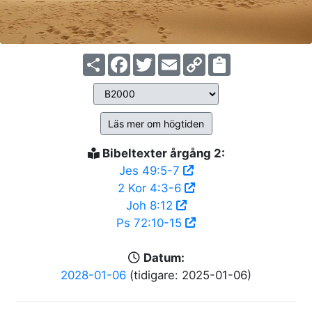
Share
Facebook
Twitter
Email
Copy
Link
Läs mer om högtiden
Bibeltexter årgång 2:
Jes 49:5-7
2 Kor 4:3-6
Joh 8:12
Ps 72:10-15
Datum:
2028-01-06
(tidigare: 2025-01-06)